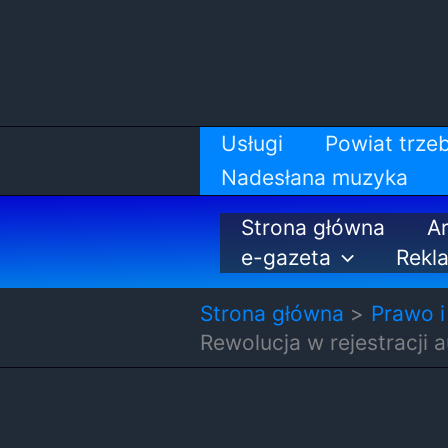
Przejdź
do
treści
Usługi
Powiat trzeb
Nadesłana muzyka
Strona główna
Ar
e-gazeta
Rekl
Strona główna
Prawo i
Rewolucja w rejestracji a