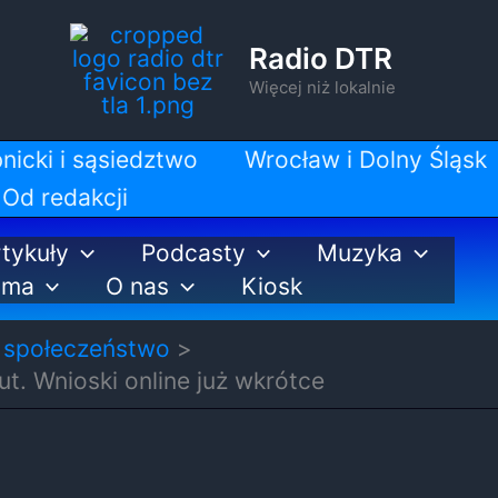
Radio DTR
Więcej niż lokalnie
nicki i sąsiedztwo
Wrocław i Dolny Śląsk
Od redakcji
tykuły
Podcasty
Muzyka
ama
O nas
Kiosk
 społeczeństwo
ut. Wnioski online już wkrótce