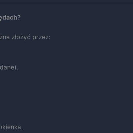
zędach?
na złożyć przez:
dane).
okienka,