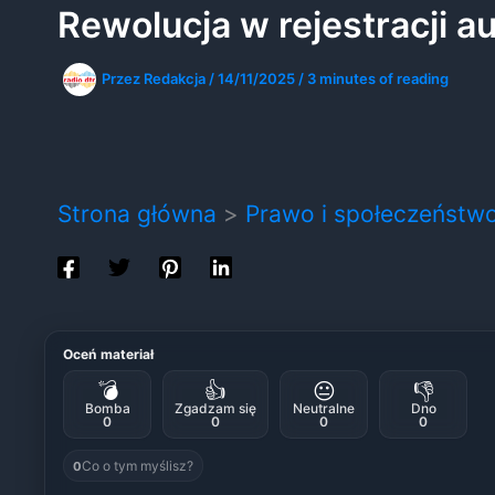
Rewolucja w rejestracji au
Przez
Redakcja
/
14/11/2025
/
3 minutes of reading
Strona główna
Prawo i społeczeństw
Oceń materiał
💣
👍
😐
👎
Bomba
Zgadzam się
Neutralne
Dno
0
0
0
0
Co o tym myślisz?
0