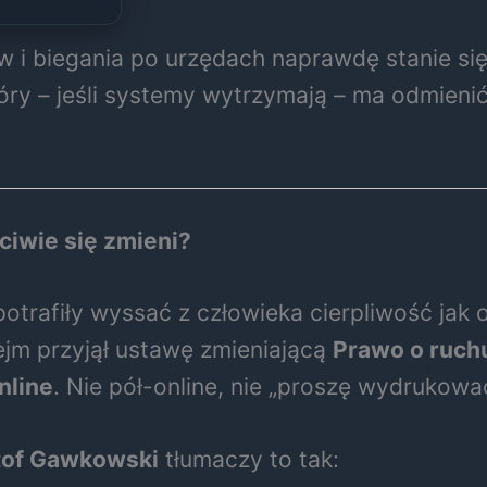
rów i biegania po urzędach naprawdę stanie 
óry – jeśli systemy wytrzymają – ma odmieni
ciwie się zmieni?
 potrafiły wyssać z człowieka cierpliwość jak
Sejm przyjął ustawę zmieniającą
Prawo o ruc
nline
. Nie pół-online, nie „proszę wydrukowa
tof Gawkowski
tłumaczy to tak: