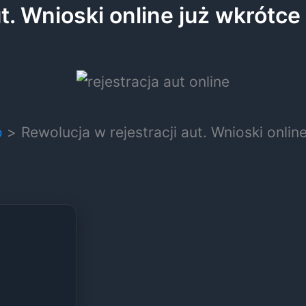
t. Wnioski online już wkrótce
o
Rewolucja w rejestracji aut. Wnioski onlin