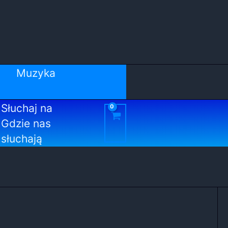
Muzyka
Słuchaj na
Gdzie nas
słuchają