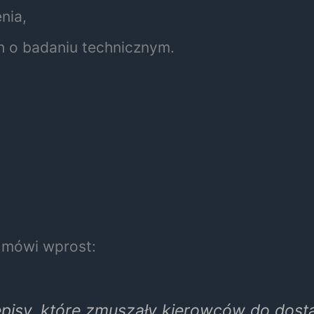
nia,
 o badaniu technicznym.
mówi wprost:
pisy, które zmuszały kierowców do dosta