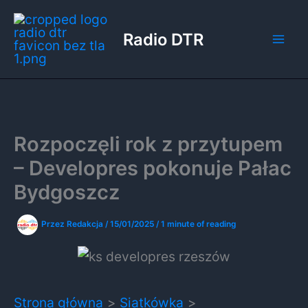
Przejdź
do
Radio DTR
treści
Rozpoczęli rok z przytupem
– Developres pokonuje Pałac
Bydgoszcz
Przez
Redakcja
/
15/01/2025
/
1 minute of reading
Strona główna
Siatkówka