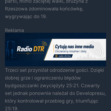
partii, mimo zaciętej walki, drużyna z
Rzeszowa zdominowała końcówkę,
wygrywając do 19.
Reklama
Trzeci set przyniósł odrodzenie gości. Dzięki
dobrej grze i ograniczeniu błędów
bydgoszczanki zwyciężyły 25:21. Czwarty
set jednak ponownie należał do Developresu,
który kontrolował przebieg gry, triumfując
25:19.