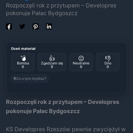
Rozpoczęli rok z przytupem – Developres
pokonuje Pałac Bydgoszcz
Oceń materiał
💣
👍
😐
👎
Bomba
Zgadzam się
Neutralne
Dno
0
0
0
0
Co o tym myślisz?
0
Rozpoczęli rok z przytupem – Developres
pokonuje Pałac Bydgoszcz
KS Developres Rzeszów pewnie zwyciężył w