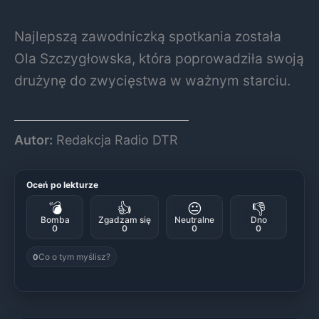
Najlepszą zawodniczką spotkania została
Ola Szczygłowska, która poprowadziła swoją
drużynę do zwycięstwa w ważnym starciu.
Autor:
Redakcja Radio DTR
Oceń po lekturze
💣
👍
😐
👎
Bomba
Zgadzam się
Neutralne
Dno
0
0
0
0
Co o tym myślisz?
0