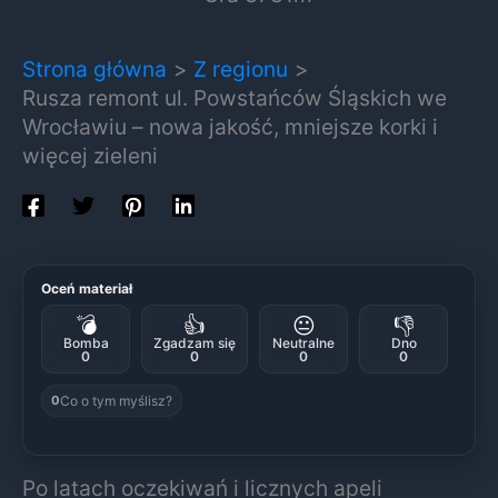
Strona główna
Z regionu
Rusza remont ul. Powstańców Śląskich we
Wrocławiu – nowa jakość, mniejsze korki i
więcej zieleni
Oceń materiał
💣
👍
😐
👎
Bomba
Zgadzam się
Neutralne
Dno
0
0
0
0
Co o tym myślisz?
0
Po latach oczekiwań i licznych apeli