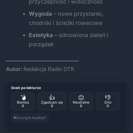
przyczepność i widoczność
Wygoda
– nowe przystanki,
chodniki i ścieżki rowerowe
Estetyka
– odnowiona zieleń i
porządek
Autor:
Redakcja Radio DTR
Oceń po lekturze
💣
👍
😐
👎
Bomba
Zgadzam się
Neutralne
Dno
0
0
0
0
Co o tym myślisz?
0