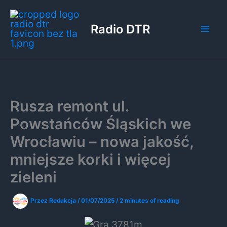
Przejdź
do
Radio DTR
treści
Rusza remont ul.
Powstańców Śląskich we
Wrocławiu – nowa jakość,
mniejsze korki i więcej
zieleni
Przez
Redakcja
/
01/07/2025
/
2 minutes of reading