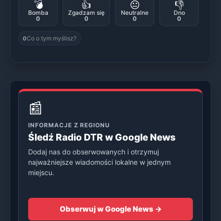
💣
👍
😐
👎
Bomba
Zgadzam się
Neutralne
Dno
0
0
0
0
Co o tym myślisz?
0
📰
INFORMACJE Z REGIONU
Śledź Radio DTR w Google News
Dodaj nas do obserwowanych i otrzymuj
najważniejsze wiadomości lokalne w jednym
miejscu.
Obserwuj w Google News →