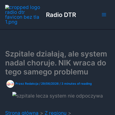
Przejdź
do
Radio DTR
treści
Szpitale działają, ale system
nadal choruje. NIK wraca do
tego samego problemu
Przez
Redakcja
/
29/06/2026
/
3 minutes of reading
Strona główna
Z regionu