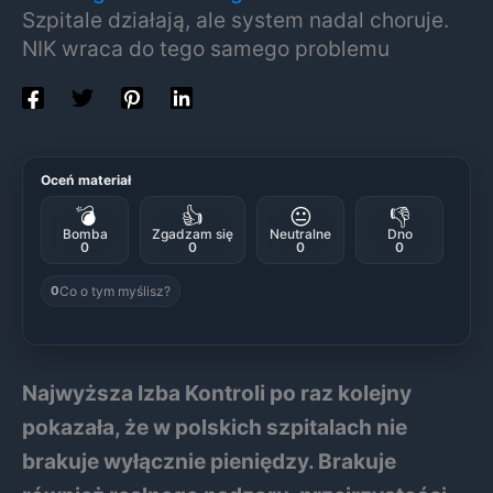
Szpitale działają, ale system nadal choruje.
NIK wraca do tego samego problemu
Oceń materiał
💣
👍
😐
👎
Bomba
Zgadzam się
Neutralne
Dno
0
0
0
0
Co o tym myślisz?
0
Najwyższa Izba Kontroli po raz kolejny
pokazała, że w polskich szpitalach nie
brakuje wyłącznie pieniędzy. Brakuje