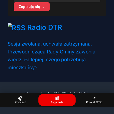
Zapisuję się →
Radio DTR
Sesja zwołana, uchwała zatrzymana.
Przewodnicząca Rady Gminy Zawonia
wiedziała lepiej, czego potrzebują
mieszkańcy?
Prawa autorskie © 2026 Radio DTR |
🎧
📰
📍
Podcast
E-gazeta
Powiat DTR