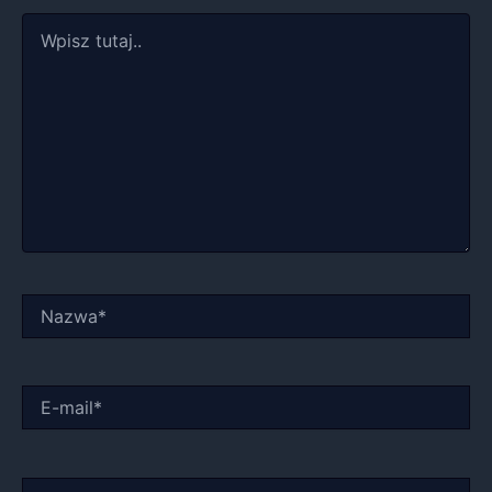
Wpisz
tutaj..
Nazwa*
E-
mail*
Witryna