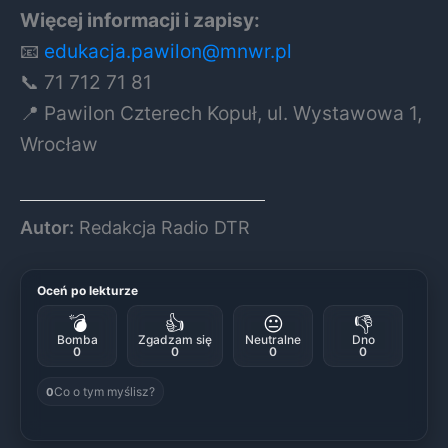
Więcej informacji i zapisy:
📧
edukacja.pawilon@mnwr.pl
📞 71 712 71 81
📍 Pawilon Czterech Kopuł, ul. Wystawowa 1,
Wrocław
Autor:
Redakcja Radio DTR
Oceń po lekturze
💣
👍
😐
👎
Bomba
Zgadzam się
Neutralne
Dno
0
0
0
0
Co o tym myślisz?
0