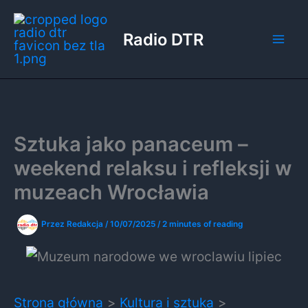
Przejdź
do
Radio DTR
treści
Sztuka jako panaceum –
weekend relaksu i refleksji w
muzeach Wrocławia
Przez
Redakcja
/
10/07/2025
/
2 minutes of reading
Strona główna
Kultura i sztuka