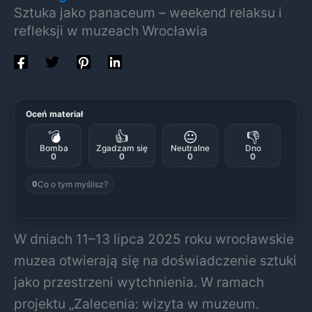
Sztuka jako panaceum – weekend relaksu i
refleksji w muzeach Wrocławia
Oceń materiał
💣
👍
😐
👎
Bomba
Zgadzam się
Neutralne
Dno
0
0
0
0
Co o tym myślisz?
0
W dniach 11–13 lipca 2025 roku wrocławskie
muzea otwierają się na doświadczenie sztuki
jako przestrzeni wytchnienia. W ramach
projektu „Zalecenia: wizyta w muzeum.