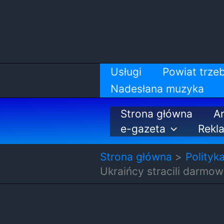
Przejdź
do
treści
Usługi
Powiat trzeb
Nadesłana muzyka
Strona główna
Ar
e-gazeta
Rekl
Strona główna
Polityk
Ukraińcy stracili darmo