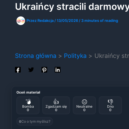
Ukraińcy stracili darmow
Przez
Redakcja
/
13/05/2026
/
3 minutes of reading
Strona główna
Polityka
Ukraińcy st
Oceń materiał
💣
👍
😐
👎
Bomba
Zgadzam się
Neutralne
Dno
0
0
0
0
Co o tym myślisz?
0