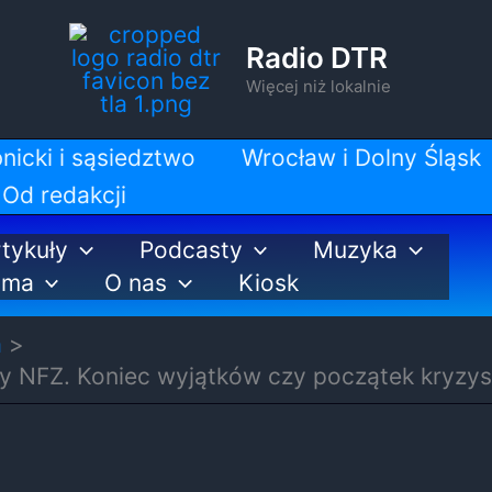
Radio DTR
Więcej niż lokalnie
nicki i sąsiedztwo
Wrocław i Dolny Śląsk
Od redakcji
tykuły
Podcasty
Muzyka
ama
O nas
Kiosk
a
wy NFZ. Koniec wyjątków czy początek kryzy