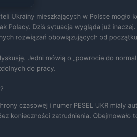
teli Ukrainy mieszkających w Polsce mogło k
ak Polacy. Dziś sytuacja wygląda już inaczej
lnych rozwiązań obowiązujących od początku r
skusję. Jedni mówią o „powrocie do normalno
ezdolnych do pracy.
6?
chrony czasowej i numer PESEL UKR miały a
ez konieczności zatrudnienia. Obejmowało to 