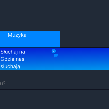
Muzyka
Słuchaj na
Gdzie nas
słuchają
su?