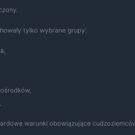
czony.
howały tylko wybrane grupy:
a,
 ośrodków,
.
ndardowe warunki obowiązujące cudzoziemcó