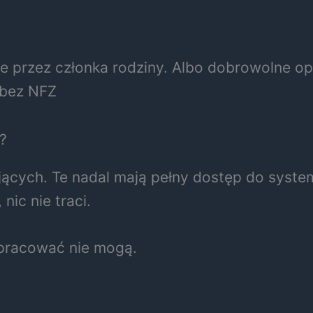
e przez członka rodziny. Albo dobrowolne op
 bez NFZ
?
jących. Te nadal mają pełny dostęp do syst
 nic nie traci.
 pracować nie mogą.