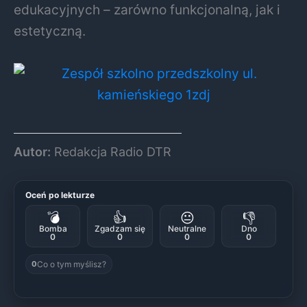
edukacyjnych – zarówno funkcjonalną, jak i
estetyczną.
Autor:
Redakcja Radio DTR
Oceń po lekturze
💣
👍
😐
👎
Bomba
Zgadzam się
Neutralne
Dno
0
0
0
0
Co o tym myślisz?
0