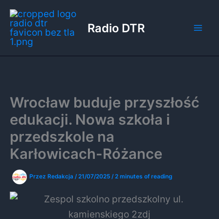
Przejdź
do
Radio DTR
treści
Wrocław buduje przyszłość
edukacji. Nowa szkoła i
przedszkole na
Karłowicach-Różance
Przez
Redakcja
/
21/07/2025
/
2 minutes of reading