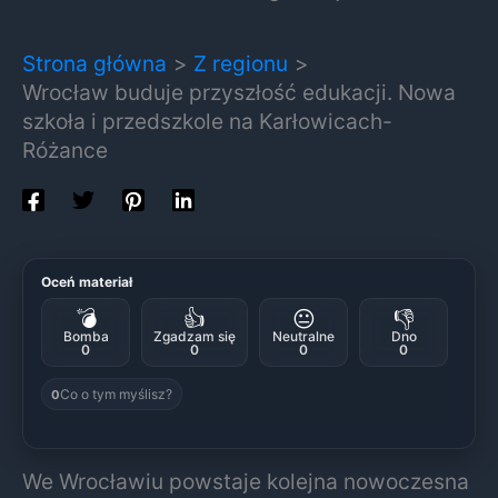
Strona główna
Z regionu
Wrocław buduje przyszłość edukacji. Nowa
szkoła i przedszkole na Karłowicach-
Różance
Oceń materiał
💣
👍
😐
👎
Bomba
Zgadzam się
Neutralne
Dno
0
0
0
0
Co o tym myślisz?
0
We Wrocławiu powstaje kolejna nowoczesna