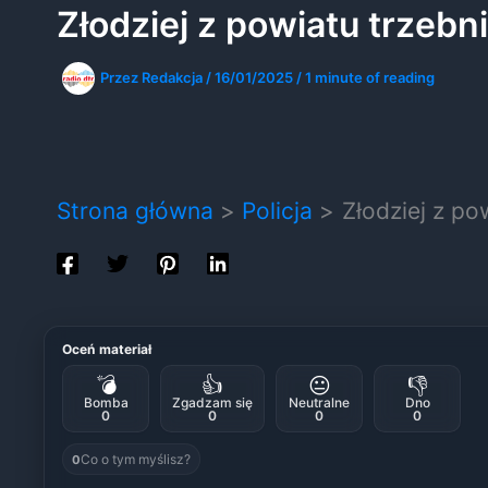
Złodziej z powiatu trzebn
Przez
Redakcja
/
16/01/2025
/
1 minute of reading
Strona główna
Policja
Złodziej z po
Oceń materiał
💣
👍
😐
👎
Bomba
Zgadzam się
Neutralne
Dno
0
0
0
0
Co o tym myślisz?
0