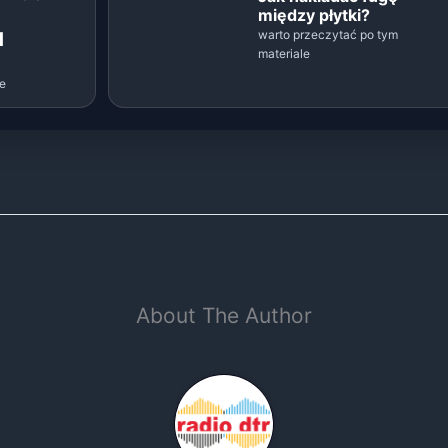
między płytki?
warto przeczytać po tym
d
materiale
le
About The Author