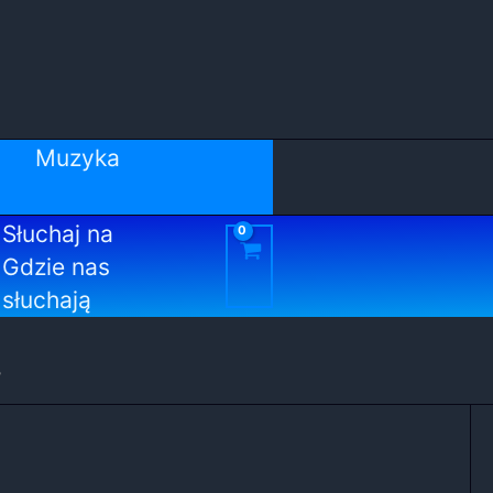
Muzyka
Słuchaj na
Gdzie nas
słuchają
y