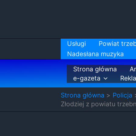
Przejdź
do
treści
Usługi
Powiat trzeb
Nadesłana muzyka
Strona główna
Ar
e-gazeta
Rekl
Strona główna
Policja
Złodziej z powiatu trzeb