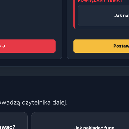
POWIĄZANY TEMAT
Jak na
s →
Postaw
owadzą czytelnika dalej.
kować?
Jak nakładać fugę