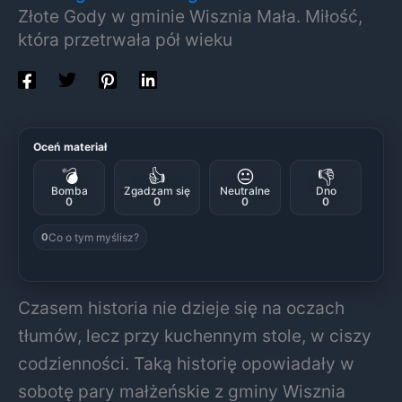
Złote Gody w gminie Wisznia Mała. Miłość,
która przetrwała pół wieku
Oceń materiał
💣
👍
😐
👎
Bomba
Zgadzam się
Neutralne
Dno
0
0
0
0
Co o tym myślisz?
0
Czasem historia nie dzieje się na oczach
tłumów, lecz przy kuchennym stole, w ciszy
codzienności. Taką historię opowiadały w
sobotę pary małżeńskie z gminy Wisznia