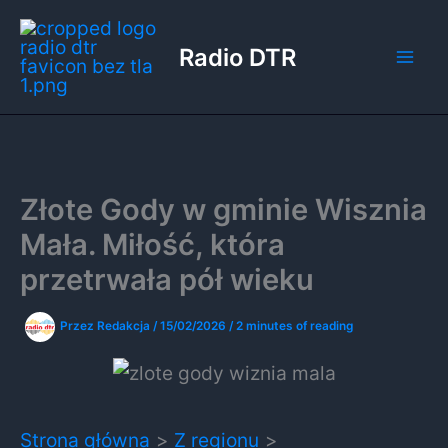
Przejdź
do
Radio DTR
treści
Złote Gody w gminie Wisznia
Mała. Miłość, która
przetrwała pół wieku
Przez
Redakcja
/
15/02/2026
/
2 minutes of reading
Strona główna
Z regionu