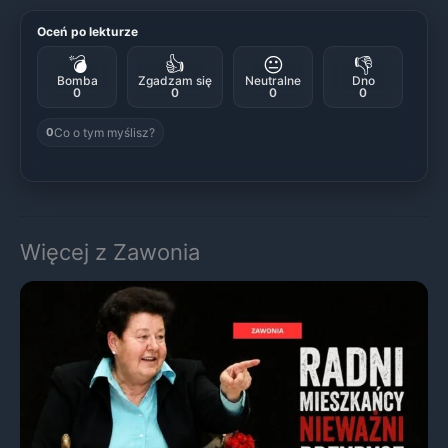
Oceń po lekturze
💣
👍
😐
👎
Bomba
Zgadzam się
Neutralne
Dno
0
0
0
0
Co o tym myślisz?
0
Więcej z Zawonia