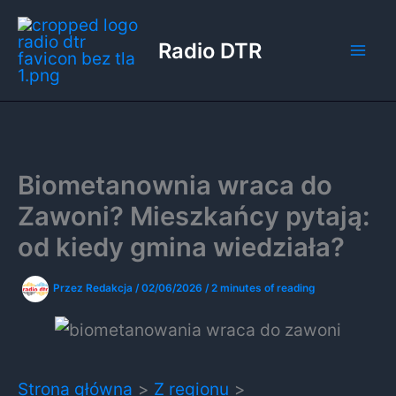
Przejdź
do
Radio DTR
treści
Biometanownia wraca do
Zawoni? Mieszkańcy pytają:
od kiedy gmina wiedziała?
Przez
Redakcja
/
02/06/2026
/
2 minutes of reading
Strona główna
Z regionu