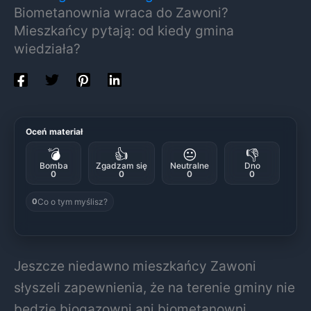
Biometanownia wraca do Zawoni?
Mieszkańcy pytają: od kiedy gmina
wiedziała?
Oceń materiał
💣
👍
😐
👎
Bomba
Zgadzam się
Neutralne
Dno
0
0
0
0
Co o tym myślisz?
0
Jeszcze niedawno mieszkańcy Zawoni
słyszeli zapewnienia, że na terenie gminy nie
będzie biogazowni ani biometanowni.