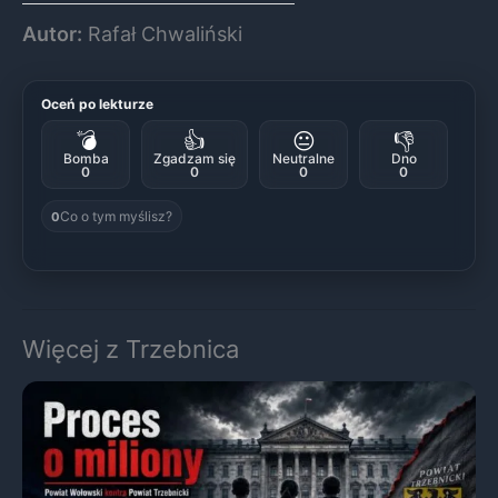
Autor:
Rafał Chwaliński
Oceń po lekturze
💣
👍
😐
👎
Bomba
Zgadzam się
Neutralne
Dno
0
0
0
0
Co o tym myślisz?
0
Więcej z Trzebnica