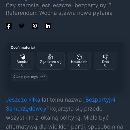
Czy starosta jest jeszcze „bezpartyjny”?
Referendum Wocha stawia nowe pytania
Oceń materiał
💣
👍
😐
👎
Bomba
Zgadzam się
Neutralne
Dno
0
0
0
0
Co o tym myślisz?
0
Jeszcze kilka
lat temu nazwa „
Bezpartyjni
Samorządowcy
” kojarzyła się przede
wszystkim z lokalną polityką. Miała być
alternatywą dla wielkich partii, sposobem na