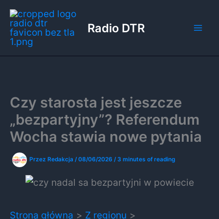
Przejdź
do
Radio DTR
treści
Czy starosta jest jeszcze
„bezpartyjny”? Referendum
Wocha stawia nowe pytania
Przez
Redakcja
/
08/06/2026
/
3 minutes of reading
Strona główna
Z regionu