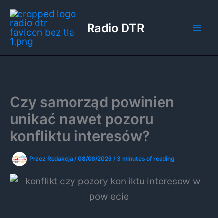
Przejdź
do
Radio DTR
treści
Czy samorząd powinien
unikać nawet pozoru
konfliktu interesów?
Przez
Redakcja
/
08/06/2026
/
3 minutes of reading