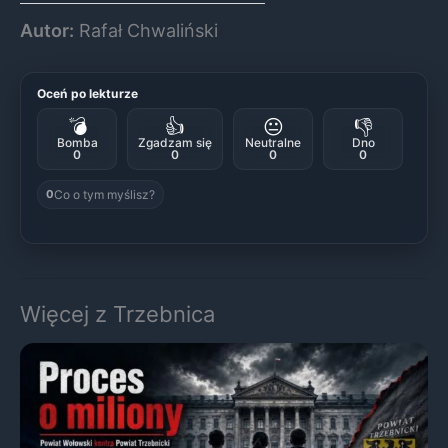
Autor:
Rafał Chwaliński
Oceń po lekturze
💣
👍
😐
👎
Bomba
Zgadzam się
Neutralne
Dno
0
0
0
0
Co o tym myślisz?
0
Więcej z Trzebnica