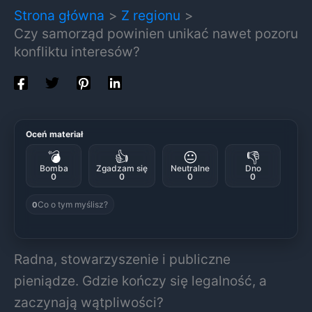
Strona główna
Z regionu
Czy samorząd powinien unikać nawet pozoru
konfliktu interesów?
Oceń materiał
💣
👍
😐
👎
Bomba
Zgadzam się
Neutralne
Dno
0
0
0
0
Co o tym myślisz?
0
Radna, stowarzyszenie i publiczne
pieniądze. Gdzie kończy się legalność, a
zaczynają wątpliwości?