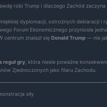
awdę robi Trump i dlaczego Zachód zaczyna 
iękkiej dyplomacji, ostrożnych deklaracji i
owego Forum Ekonomicznego przyniosła jedn
. W centrum znalazł się
Donald Trump
— nie jak
 reguł gry
, która niesie poważne konsekwenc
anów Zjednoczonych jako filaru Zachodu.
onstracja siły