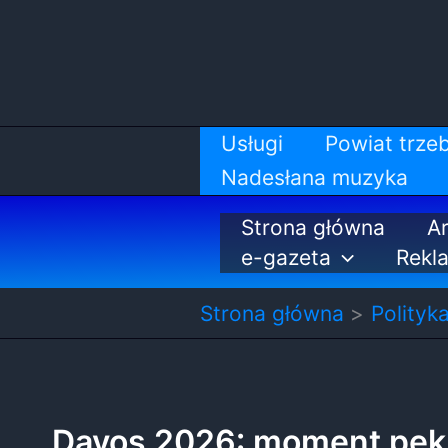
Przejdź
do
treści
Usługi
Powiat trzeb
Nadesłana muzyka
Strona główna
Ar
e-gazeta
Rekl
Strona główna
Polityk
Davos 2026: moment pękn