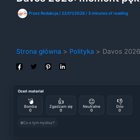
Przez
Redakcja
/
22/01/2026
/
3 minutes of reading
Strona główna
Polityka
Davos 2026
Oceń materiał
💣
👍
😐
👎
Bomba
Zgadzam się
Neutralne
Dno
0
0
0
0
Co o tym myślisz?
0