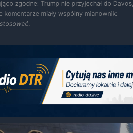
jąco zgodne: Trump nie przyjechał do Davos,
we komentarze miały wspólny mianownik:
ostosować.