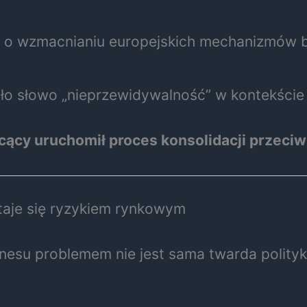
cje o wzmacnianiu europejskich mechanizmów 
ało słowo „nieprzewidywalność” w kontekści
cący uruchomił proces konsolidacji przeciw
taje się ryzykiem rynkowym
znesu problemem nie jest sama twarda polity