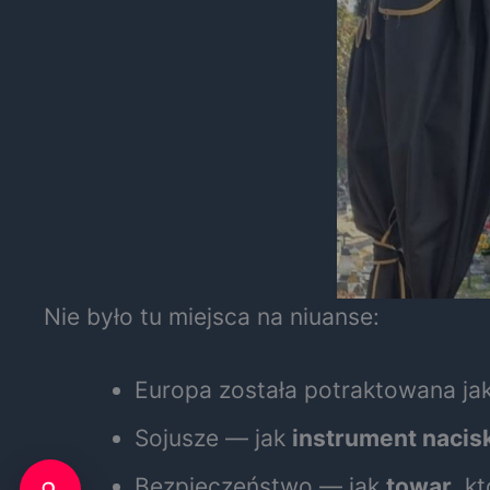
Nie było tu miejsca na niuanse:
Europa została potraktowana ja
Sojusze — jak
instrument nacis
Bezpieczeństwo — jak
towar
, k