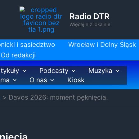
Radio DTR
Więcej niż lokalnie
nicki i sąsiedztwo
Wrocław i Dolny Śląsk
Od redakcji
tykuły
Podcasty
Muzyka
ama
O nas
Kiosk
a
Davos 2026: moment pęknięcia.
ięcia.