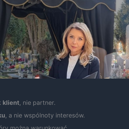
k
klient
, nie partner.
ku
, a nie wspólnoty interesów.
tóry można warunkować.