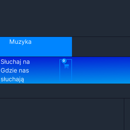
Muzyka
Słuchaj na
Gdzie nas
słuchają