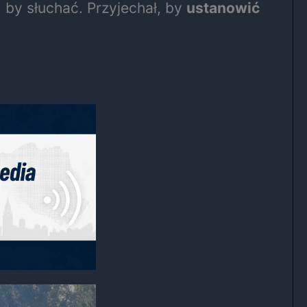
 by słuchać. Przyjechał, by
ustanowić