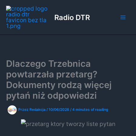
Przejdź
do
Radio DTR
treści
Dlaczego Trzebnica
powtarzała przetarg?
Dokumenty rodzą więcej
pytań niż odpowiedzi
Przez
Redakcja
/
10/06/2026
/
4 minutes of reading