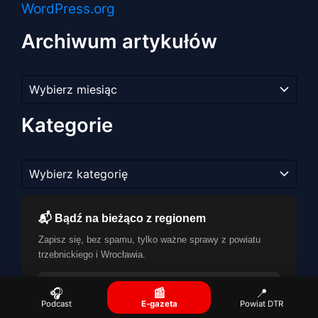
WordPress.org
Archiwum artykułów
Archiwum
artykułów
Kategorie
Kategorie
📬 Bądź na bieżąco z regionem
Zapisz się, bez spamu, tylko ważne sprawy z powiatu
trzebnickiego i Wrocławia.
🎧
📰
📍
Podcast
E-gazeta
Powiat DTR
Zapisuję się →