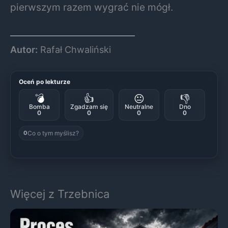
pierwszym razem wygrać nie mógł.
Autor:
Rafał Chwaliński
Oceń po lekturze
💣
👍
😐
👎
Bomba
Zgadzam się
Neutralne
Dno
0
0
0
0
Co o tym myślisz?
0
Więcej z Trzebnica