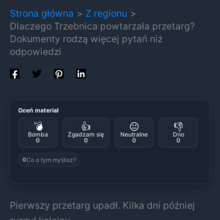
Strona główna
Z regionu
Dlaczego Trzebnica powtarzała przetarg?
Dokumenty rodzą więcej pytań niż
odpowiedzi
Oceń materiał
💣
👍
😐
👎
Bomba
Zgadzam się
Neutralne
Dno
0
0
0
0
Co o tym myślisz?
0
Pierwszy przetarg upadł. Kilka dni później