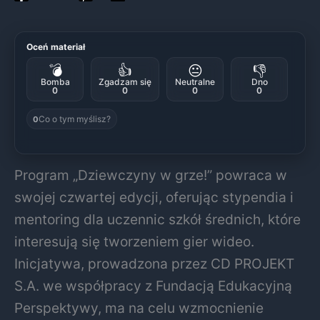
Oceń materiał
💣
👍
😐
👎
Bomba
Zgadzam się
Neutralne
Dno
0
0
0
0
Co o tym myślisz?
0
Program „Dziewczyny w grze!” powraca w
swojej czwartej edycji, oferując stypendia i
mentoring dla uczennic szkół średnich, które
interesują się tworzeniem gier wideo.
Inicjatywa, prowadzona przez CD PROJEKT
S.A. we współpracy z Fundacją Edukacyjną
Perspektywy, ma na celu wzmocnienie