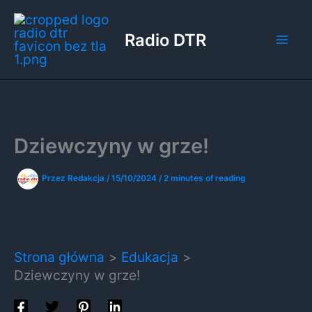
Przejdź
do
Radio DTR
treści
Dziewczyny w grze!
Przez
Redakcja
/
15/10/2024
/
2 minutes of reading
Strona główna
Edukacja
Dziewczyny w grze!