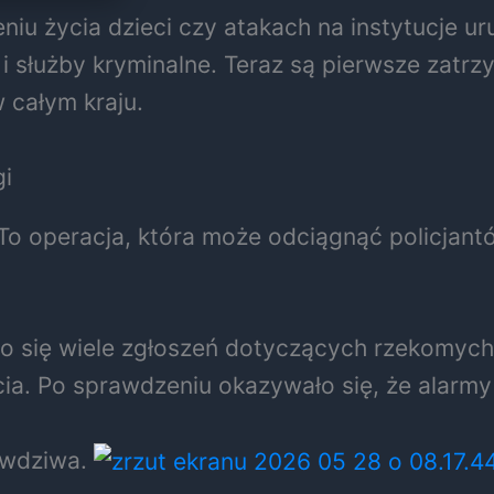
u życia dzieci czy atakach na instytucje uru
i służby kryminalne. Teraz są pierwsze zatrz
 całym kraju.
gi
 To operacja, która może odciągnąć policjant
iło się wiele zgłoszeń dotyczących rzekomy
cia. Po sprawdzeniu okazywało się, że alarmy
awdziwa.