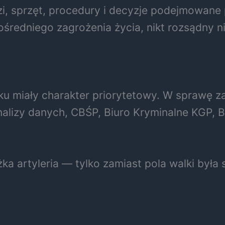
zi, sprzęt, procedury i decyzje podejmowane
redniego zagrożenia życia, nikt rozsądny ni
tku miały charakter priorytetowy. W sprawę z
nalizy danych, CBŚP, Biuro Kryminalne KGP, B
żka artyleria — tylko zamiast pola walki była s