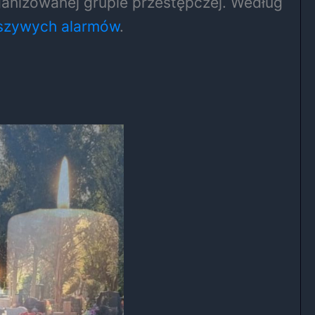
ganizowanej grupie przestępczej. Według
łszywych alarmów
.