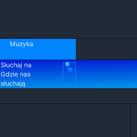
Muzyka
Słuchaj na
Gdzie nas
słuchają