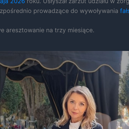
aja 2026
roku. Usłyszał zarzut udziału w zor
ezpośrednio prowadzące do wywoływania
fa
 aresztowanie na trzy miesiące.