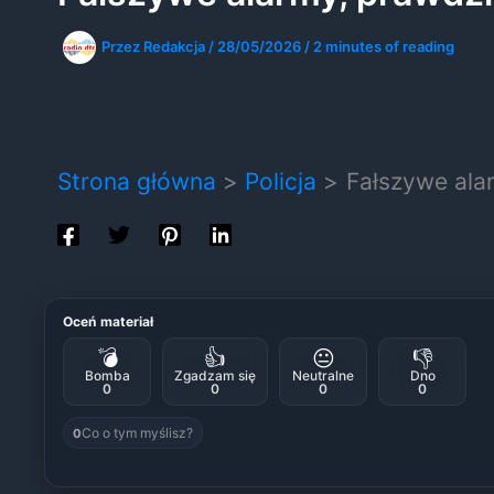
Przez
Redakcja
/
28/05/2026
/
2 minutes of reading
Strona główna
Policja
Fałszywe ala
Oceń materiał
💣
👍
😐
👎
Bomba
Zgadzam się
Neutralne
Dno
0
0
0
0
Co o tym myślisz?
0