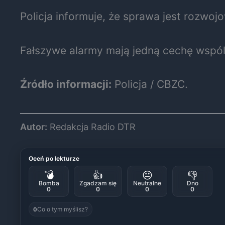
Policja informuje, że sprawa jest rozwo
Fałszywe alarmy mają jedną cechę wspólną
Źródło informacji:
Policja / CBZC.
Autor:
Redakcja Radio DTR
Oceń po lekturze
💣
👍
😐
👎
Bomba
Zgadzam się
Neutralne
Dno
0
0
0
0
Co o tym myślisz?
0