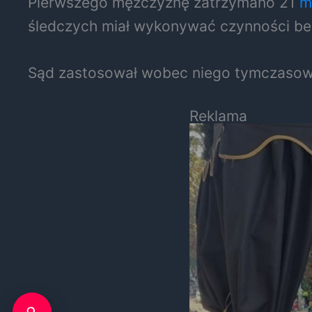
Pierwszego mężczyznę zatrzymano 21
m
śledczych miał wykonywać czynności b
Sąd zastosował wobec niego tymczasowe
Reklama