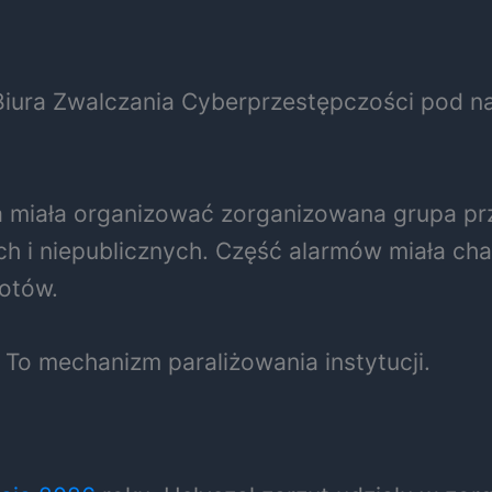
o Biura Zwalczania Cyberprzestępczości pod
 miała organizować zorganizowana grupa prz
ch i niepublicznych. Część alarmów miała char
iotów.
”. To mechanizm paraliżowania instytucji.