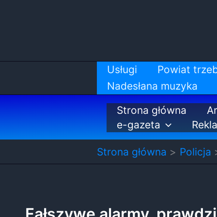
Przejdź
do
treści
Usługi
Powiat trzeb
Nadesłana muzyka
Strona główna
Ar
e-gazeta
Rekl
Strona główna
Policja
Fałszywe alarmy, prawdz