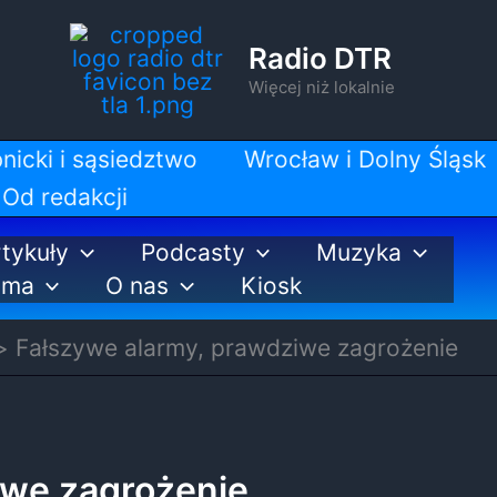
Radio DTR
Więcej niż lokalnie
nicki i sąsiedztwo
Wrocław i Dolny Śląsk
Od redakcji
tykuły
Podcasty
Muzyka
ama
O nas
Kiosk
Fałszywe alarmy, prawdziwe zagrożenie
iwe zagrożenie