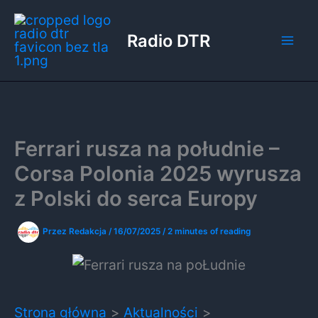
Przejdź
do
Radio DTR
treści
Ferrari rusza na południe –
Corsa Polonia 2025 wyrusza
z Polski do serca Europy
Przez
Redakcja
/
16/07/2025
/
2 minutes of reading
Strona główna
Aktualności