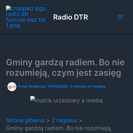
Przejdź
do
Radio DTR
treści
Gminy gardzą radiem. Bo nie
rozumieją, czym jest zasięg
Przez
Redakcja
/
14/01/2026
/
3 minutes of reading
Strona główna
Z regionu
Gminy gardzą radiem. Bo nie rozumieją,