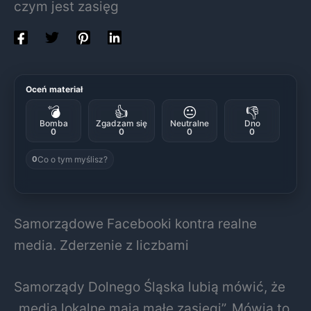
czym jest zasięg
Oceń materiał
💣
👍
😐
👎
Bomba
Zgadzam się
Neutralne
Dno
0
0
0
0
Co o tym myślisz?
0
Samorządowe Facebooki kontra realne
media. Zderzenie z liczbami
Samorządy Dolnego Śląska lubią mówić, że
„media lokalne mają małe zasięgi”. Mówią to