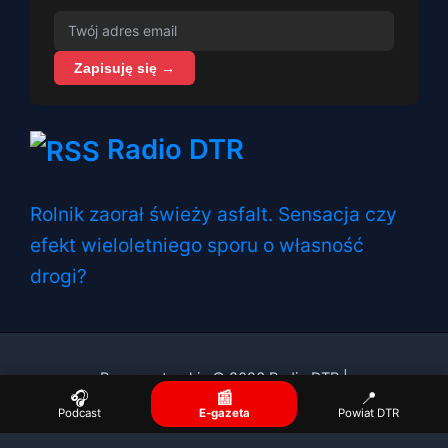
Zapisuję się →
Radio DTR
Rolnik zaorał świeży asfalt. Sensacja czy
efekt wieloletniego sporu o własność
drogi?
Prawa autorskie © 2026 Radio DTR |
🎧
📰
📍
Podcast
E-gazeta
Powiat DTR