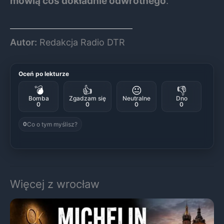
mówią coś dokładnie odwrotnego
.
Autor:
Redakcja Radio DTR
Oceń po lekturze
💣
👍
😐
👎
Bomba
Zgadzam się
Neutralne
Dno
0
0
0
0
Co o tym myślisz?
0
Więcej z wrocław