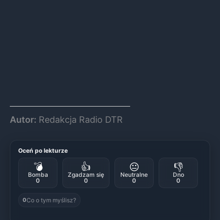
Autor:
Redakcja Radio DTR
Oceń po lekturze
💣
👍
😐
👎
Bomba
Zgadzam się
Neutralne
Dno
0
0
0
0
Co o tym myślisz?
0