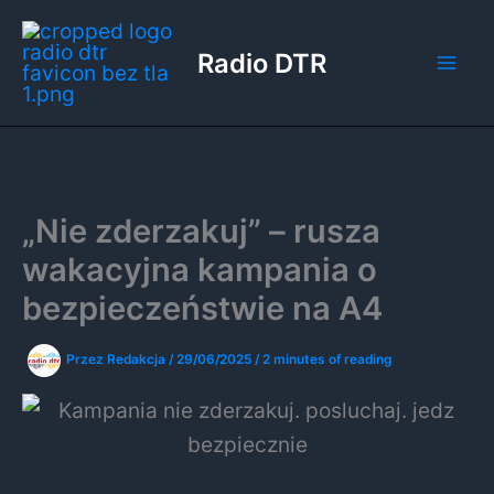
Przejdź
do
Radio DTR
treści
„Nie zderzakuj” – rusza
wakacyjna kampania o
bezpieczeństwie na A4
Przez
Redakcja
/
29/06/2025
/
2 minutes of reading