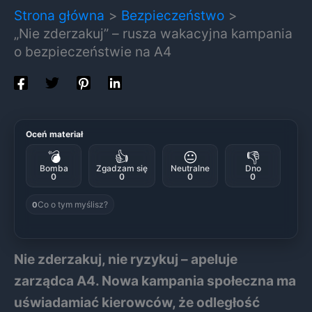
Strona główna
Bezpieczeństwo
„Nie zderzakuj” – rusza wakacyjna kampania
o bezpieczeństwie na A4
Oceń materiał
💣
👍
😐
👎
Bomba
Zgadzam się
Neutralne
Dno
0
0
0
0
Co o tym myślisz?
0
Nie zderzakuj, nie ryzykuj – apeluje
zarządca A4. Nowa kampania społeczna ma
uświadamiać kierowców, że odległość