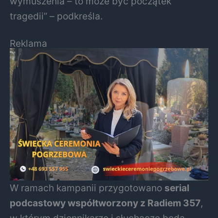
wymuszenia – to może być początek
tragedii” – podkreśla.
Reklama
W ramach kampanii przygotowano
serial
podcastowy współtworzony z Radiem 357
,
w którym dziennikarze i słuchacze będą