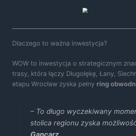
Dlaczego to ważna inwestycja?
WOW to inwestycja o strategicznym znacz
trasy, która łączy Długołękę, Łany, Siec
etapu Wrocław zyska pełny
ring obwod
– To długo wyczekiwany moment
stolica regionu zyska możliwo
Gancarz
.