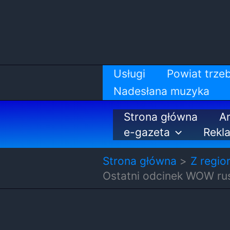
Przejdź
do
treści
Usługi
Powiat trzeb
Nadesłana muzyka
Strona główna
Ar
e-gazeta
Rekl
Strona główna
Z regio
Ostatni odcinek WOW ru