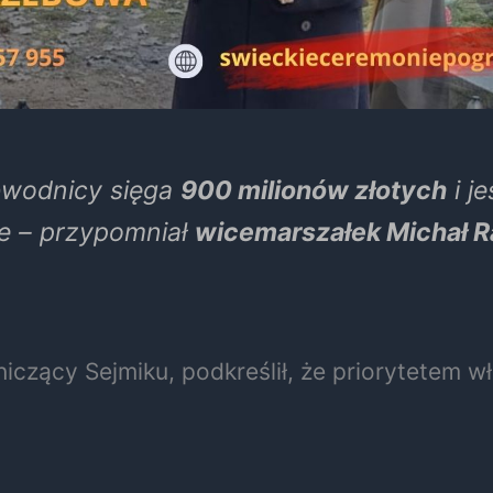
bwodnicy sięga
900 milionów złotych
i j
ie – przypomniał
wicemarszałek Michał 
iczący Sejmiku, podkreślił, że priorytetem 