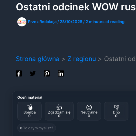
Ostatni odcinek WOW rus
Przez
Redakcja
/
28/10/2025
/
2 minutes of reading
Strona główna
Z regionu
Ostatni o
Oceń materiał
💣
👍
😐
👎
Bomba
Zgadzam się
Neutralne
Dno
0
0
0
0
Co o tym myślisz?
0