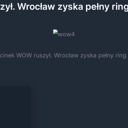
zył. Wrocław zyska pełny ri
dcinek WOW ruszył. Wrocław zyska pełny rin