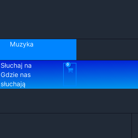
Muzyka
Słuchaj na
Gdzie nas
słuchają