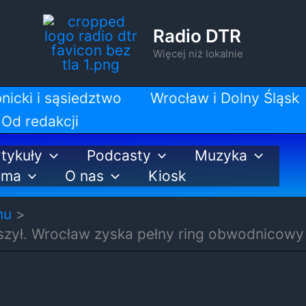
Radio DTR
Więcej niż lokalnie
nicki i sąsiedztwo
Wrocław i Dolny Śląsk
Od redakcji
tykuły
Podcasty
Muzyka
ama
O nas
Kiosk
nu
szył. Wrocław zyska pełny ring obwodnicowy