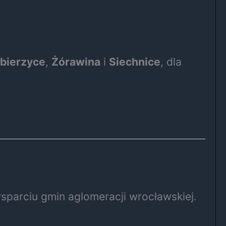
bierzyce
,
Żórawina
i
Siechnice
, dla
sparciu gmin aglomeracji wrocławskiej.