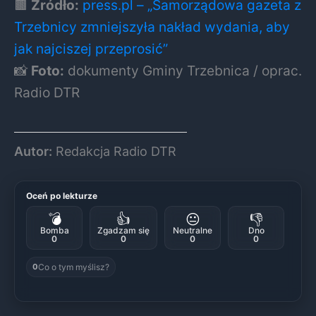
🟫
Źródło:
press.pl – „Samorządowa gazeta z
Trzebnicy zmniejszyła nakład wydania, aby
jak najciszej przeprosić”
📸
Foto:
dokumenty Gminy Trzebnica / oprac.
Radio DTR
Autor:
Redakcja Radio DTR
Oceń po lekturze
💣
👍
😐
👎
Bomba
Zgadzam się
Neutralne
Dno
0
0
0
0
Co o tym myślisz?
0