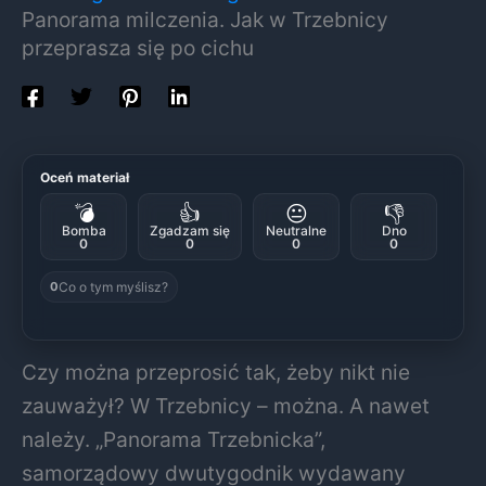
Panorama milczenia. Jak w Trzebnicy
przeprasza się po cichu
Oceń materiał
💣
👍
😐
👎
Bomba
Zgadzam się
Neutralne
Dno
0
0
0
0
Co o tym myślisz?
0
Czy można przeprosić tak, żeby nikt nie
zauważył? W Trzebnicy – można. A nawet
należy. „Panorama Trzebnicka”,
samorządowy dwutygodnik wydawany