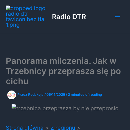
Przejdź
do
Radio DTR
treści
Panorama milczenia. Jak w
Trzebnicy przeprasza się po
cichu
Przez
Redakcja
/
05/11/2025
/
2 minutes of reading
Strona główna
Z regionu