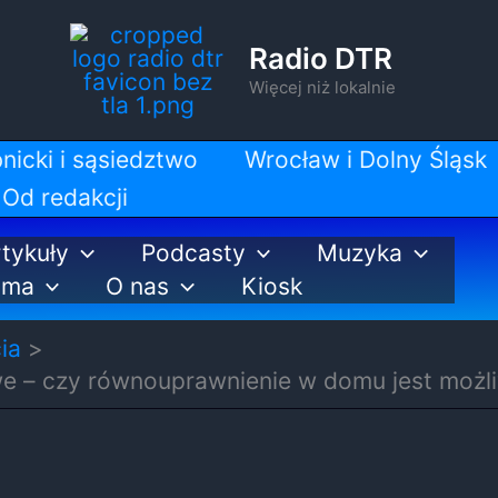
Radio DTR
Więcej niż lokalnie
nicki i sąsiedztwo
Wrocław i Dolny Śląsk
Od redakcji
tykuły
Podcasty
Muzyka
ama
O nas
Kiosk
ia
we – czy równouprawnienie w domu jest możl