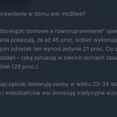
prawnienie w domu jest możliwe?
: Obowiązki domowe a równouprawnienie” uja
dania pokazują, że aż 45 proc. kobiet wyko
zn odsetek ten wynosi jedynie 21 proc. Co 
zadań – taką sytuację w swoich domach zauwa
biet (29 proc.).
zęściej deklarują osoby w wieku 25-34 lata
 i mieszkańców wsi dominują tradycyjne wzo