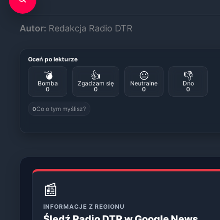
Autor:
Redakcja Radio DTR
Oceń po lekturze
💣
👍
😐
👎
Bomba
Zgadzam się
Neutralne
Dno
0
0
0
0
Co o tym myślisz?
0
📰
INFORMACJE Z REGIONU
Śledź Radio DTR w Google News