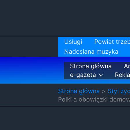
Przejdź
do
treści
Usługi
Powiat trzeb
Nadesłana muzyka
Strona główna
Ar
e-gazeta
Rekl
Strona główna
Styl życ
Polki a obowiązki domo