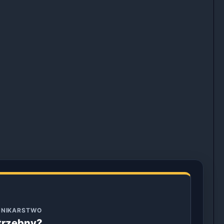
ENNIKARSTWO
otrzebny?