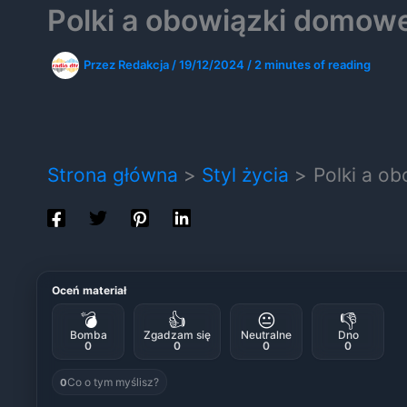
Polki a obowiązki domow
Przez
Redakcja
/
19/12/2024
/
2 minutes of reading
Strona główna
Styl życia
Polki a o
Oceń materiał
💣
👍
😐
👎
Bomba
Zgadzam się
Neutralne
Dno
0
0
0
0
Co o tym myślisz?
0