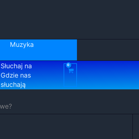
Muzyka
Słuchaj na
Gdzie nas
słuchają
iwe?