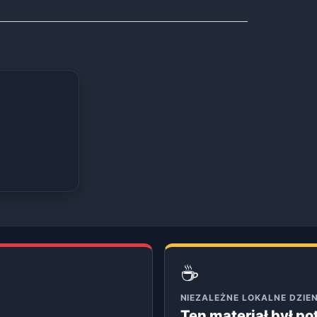
☕
NIEZALEŻNE LOKALNE DZI
Ten materiał był p