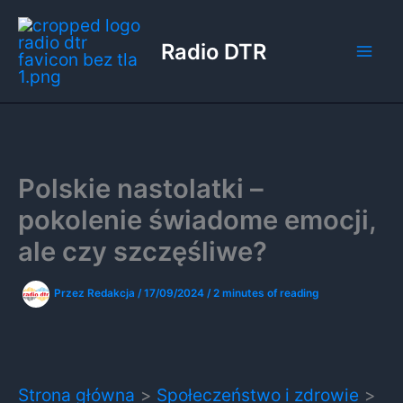
Przejdź
do
Radio DTR
treści
Polskie nastolatki –
pokolenie świadome emocji,
ale czy szczęśliwe?
Przez
Redakcja
/
17/09/2024
/
2 minutes of reading
Strona główna
Społeczeństwo i zdrowie