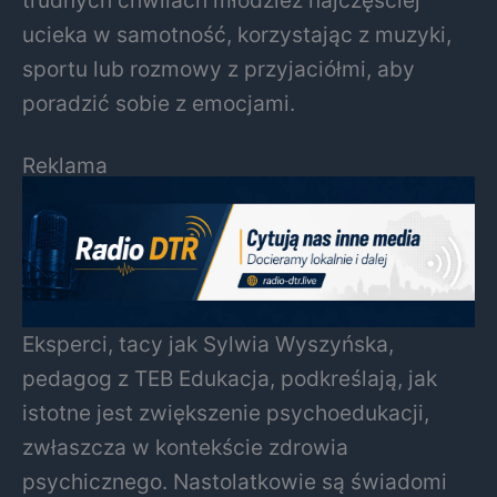
trudnych chwilach młodzież najczęściej
ucieka w samotność, korzystając z muzyki,
sportu lub rozmowy z przyjaciółmi, aby
poradzić sobie z emocjami.
Reklama
Eksperci, tacy jak Sylwia Wyszyńska,
pedagog z TEB Edukacja, podkreślają, jak
istotne jest zwiększenie psychoedukacji,
zwłaszcza w kontekście zdrowia
psychicznego. Nastolatkowie są świadomi