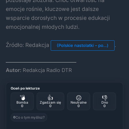
pozostaje złożona. Choć otwartość na
emocje rośnie, kluczowe jest dalsze
wsparcie dorosłych w procesie edukacji
emocjonalnej młodych ludzi.
Źródło: Redakcja ​
.
(Polskie nastolatki – po…)
Autor:
Redakcja Radio DTR
Oceń po lekturze
💣
👍
😐
👎
Bomba
Zgadzam się
Neutralne
Dno
0
0
0
0
Co o tym myślisz?
0