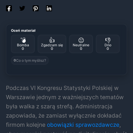
Oceń materiał
💣
👍
😐
👎
Bomba
Zgadzam się
Neutralne
Dno
0
0
0
0
Co o tym myślisz?
0
Podczas VI Kongresu Statystyki Polskiej w
Warszawie jednym z ważniejszych tematów
była walka z szarą strefą. Administracja
zapowiada, że zamiast wyłącznie dokładać
firmom kolejne
obowiązki sprawozdawcze
,