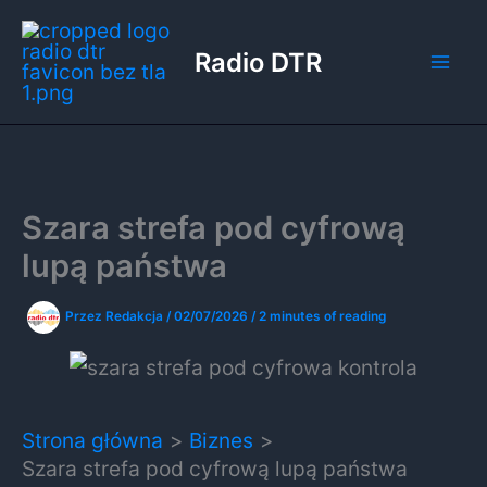
Przejdź
do
Radio DTR
treści
Szara strefa pod cyfrową
lupą państwa
Przez
Redakcja
/
02/07/2026
/
2 minutes of reading
Strona główna
Biznes
Szara strefa pod cyfrową lupą państwa