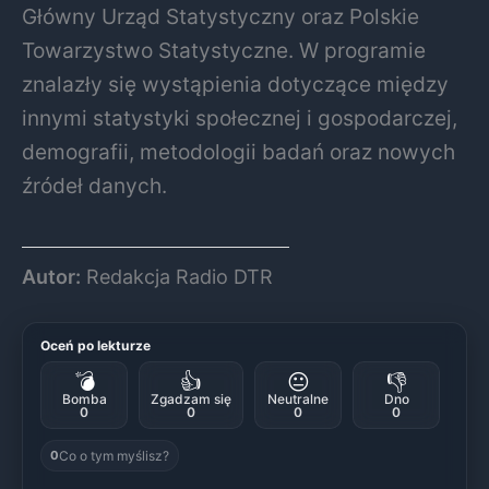
Główny Urząd Statystyczny oraz Polskie
Towarzystwo Statystyczne. W programie
znalazły się wystąpienia dotyczące między
innymi statystyki społecznej i gospodarczej,
demografii, metodologii badań oraz nowych
źródeł danych.
Autor:
Redakcja Radio DTR
Oceń po lekturze
💣
👍
😐
👎
Bomba
Zgadzam się
Neutralne
Dno
0
0
0
0
Co o tym myślisz?
0