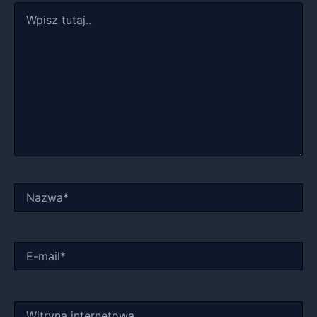
Wpisz
tutaj..
Nazwa*
E-
mail*
Witryna