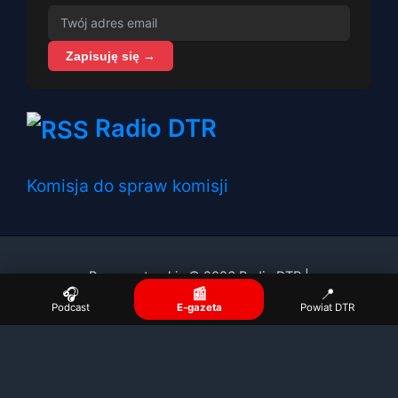
Zapisuję się →
Radio DTR
Komisja do spraw komisji
Prawa autorskie © 2026 Radio DTR |
🎧
📰
📍
Podcast
E-gazeta
Powiat DTR