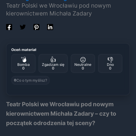
Teatr Polski we Wrocławiu pod nowym
kierownictwem Michała Zadary
Oceń materiał
💣
👍
😐
👎
Bomba
Zgadzam się
Neutralne
Dno
0
0
0
0
Co o tym myślisz?
0
Teatr Polski we Wrocławiu pod nowym
kierownictwem Michała Zadary – czy to
początek odrodzenia tej sceny?