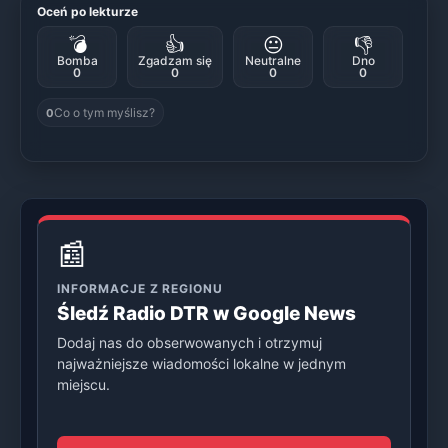
Oceń po lekturze
💣
👍
😐
👎
Bomba
Zgadzam się
Neutralne
Dno
0
0
0
0
Co o tym myślisz?
0
📰
INFORMACJE Z REGIONU
Śledź Radio DTR w Google News
Dodaj nas do obserwowanych i otrzymuj
najważniejsze wiadomości lokalne w jednym
miejscu.