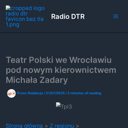
Przejdź
do
Radio DTR
treści
Teatr Polski we Wrocławiu
pod nowym kierownictwem
Michała Zadary
Przez
Redakcja
/
31/07/2025
/
3 minutes of reading
Strona główna
Z regionu