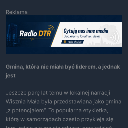
Reklama
Gmina, która nie miała być liderem, a jednak
jest
Jeszcze parę lat temu w lokalnej narracji
Wisznia Mała była przedstawiana jako gmina
„z potencjałem”. To popularna etykietka,
którą w samorządach często przykleja się
tam, gdzie nie ma się odwagi powiedzieć