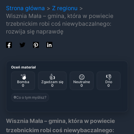
Strona główna
Z regionu
Wisznia Mała – gmina, która w powiecie
trzebnickim robi coś niewybaczalnego:
rozwija się naprawdę
Oceń materiał
💣
👍
😐
👎
Bomba
Zgadzam się
Neutralne
Dno
0
0
0
0
Co o tym myślisz?
0
Wisznia Mała – gmina, która w powiecie
trzebnickim robi coś niewybaczalnego: