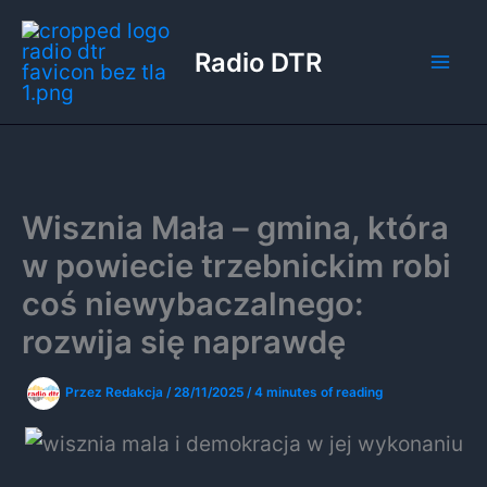
Przejdź
do
Radio DTR
treści
Wisznia Mała – gmina, która
w powiecie trzebnickim robi
coś niewybaczalnego:
rozwija się naprawdę
Przez
Redakcja
/
28/11/2025
/
4 minutes of reading