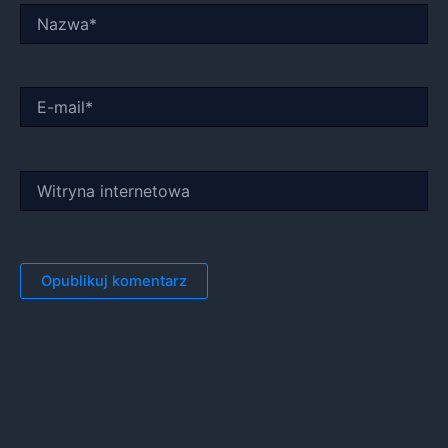
Nazwa*
E-
mail*
Witryna
internetowa