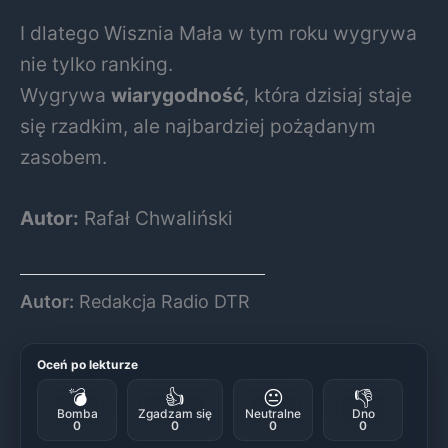
I dlatego Wisznia Mała w tym roku wygrywa
nie tylko ranking.
Wygrywa
wiarygodność
, która dzisiaj staje
się rzadkim, ale najbardziej pożądanym
zasobem.
Autor:
Rafał Chwaliński
Autor:
Redakcja Radio DTR
Oceń po lekturze
💣
👍
😐
👎
Bomba
Zgadzam się
Neutralne
Dno
0
0
0
0