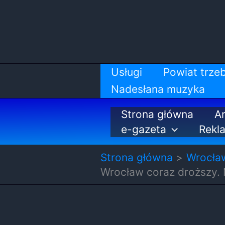
Przejdź
do
treści
Usługi
Powiat trzeb
Nadesłana muzyka
Strona główna
Ar
e-gazeta
Rekl
Strona główna
Wrocła
Wrocław coraz droższy. 