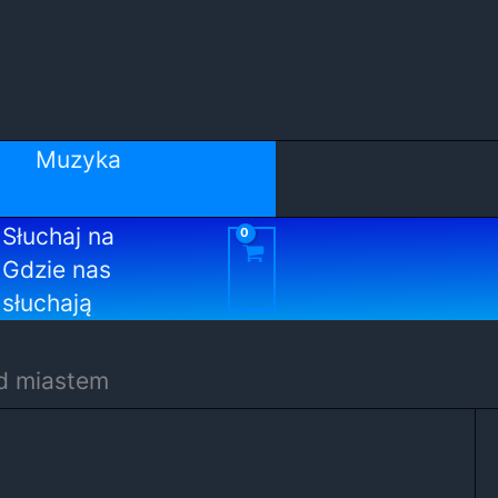
Muzyka
Słuchaj na
Gdzie nas
słuchają
od miastem