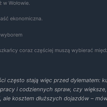
iż w Wołowie.
epaść ekonomiczna.
m wyborem
szkańcy coraz częściej muszą wybierać międz
i często stają więc przed dylematem: ku
j pracy i codziennych spraw, czy większe
, ale kosztem dłuższych dojazdów – mówi