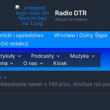
Radio DTR
Więcej niż lokalnie
nicki i sąsiedztwo
Wrocław i Dolny Śląsk
Od redakcji
tykuły
Podcasty
Muzyka
ama
O nas
Kiosk
w
Mieszkania nawet o 140 proc. droższe niż p