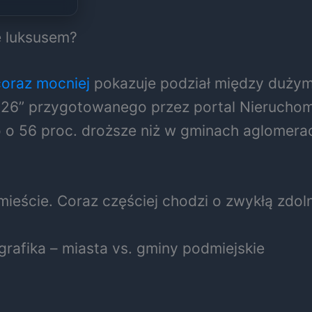
ę luksusem?
coraz mocniej
pokazuje podział między dużym
026” przygotowanego przez portal Nieruchomo
 o 56 proc. droższe niż w gminach aglomerac
 mieście. Coraz częściej chodzi o zwykłą zd
grafika – miasta vs. gminy podmiejskie