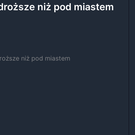
 droższe niż pod miastem
roższe niż pod miastem