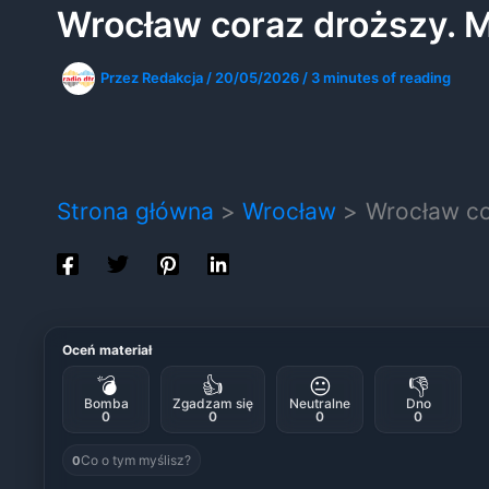
Wrocław coraz droższy. M
Przez
Redakcja
/
20/05/2026
/
3 minutes of reading
Strona główna
Wrocław
Wrocław co
Oceń materiał
💣
👍
😐
👎
Bomba
Zgadzam się
Neutralne
Dno
0
0
0
0
Co o tym myślisz?
0