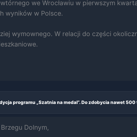
 wtórnego we Wrocławiu w pierwszym kwartale
ch wyników w Polsce.
ziej wymownego. W relacji do części okolicz
ieszkaniowe.
dycja programu „Szatnia na medal”. Do zdobycia nawet 500 t
w Brzegu Dolnym,