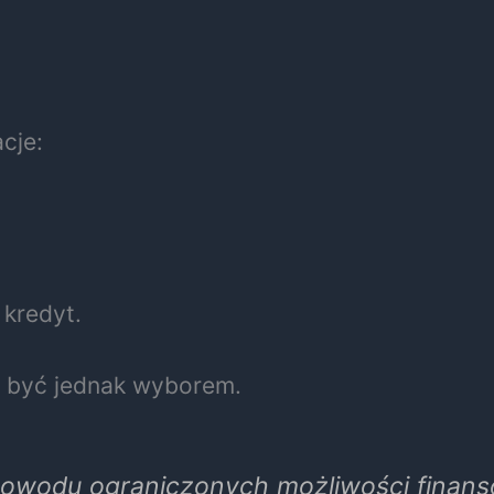
cje:
 kredyt.
e być jednak wyborem.
z powodu ograniczonych możliwości fina