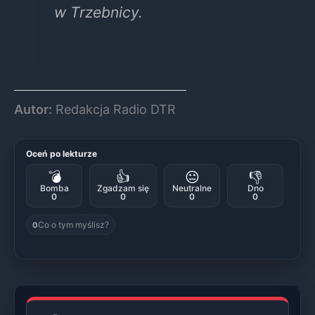
w Trzebnicy.
Autor:
Redakcja Radio DTR
Oceń po lekturze
💣
👍
😐
👎
Bomba
Zgadzam się
Neutralne
Dno
0
0
0
0
Co o tym myślisz?
0