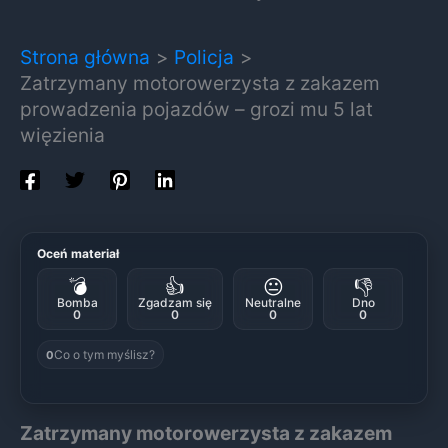
Strona główna
Policja
Zatrzymany motorowerzysta z zakazem
prowadzenia pojazdów – grozi mu 5 lat
więzienia
Oceń materiał
💣
👍
😐
👎
Bomba
Zgadzam się
Neutralne
Dno
0
0
0
0
Co o tym myślisz?
0
Zatrzymany motorowerzysta z zakazem