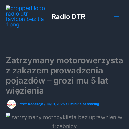
Przejdź
do
Radio DTR
treści
Zatrzymany motorowerzysta
z zakazem prowadzenia
pojazdów – grozi mu 5 lat
więzienia
Przez
Redakcja
/
10/01/2025
/
1 minute of reading