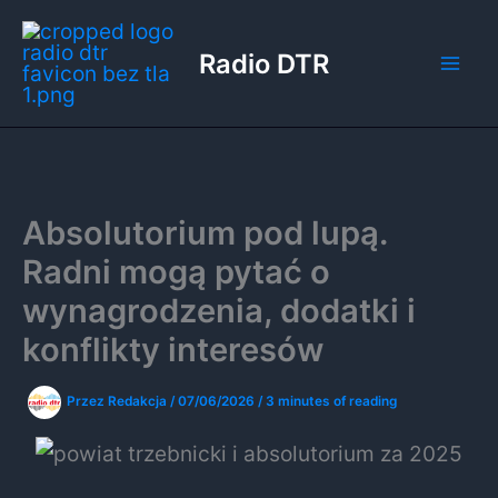
Przejdź
do
Radio DTR
treści
Absolutorium pod lupą.
Radni mogą pytać o
wynagrodzenia, dodatki i
konflikty interesów
Przez
Redakcja
/
07/06/2026
/
3 minutes of reading