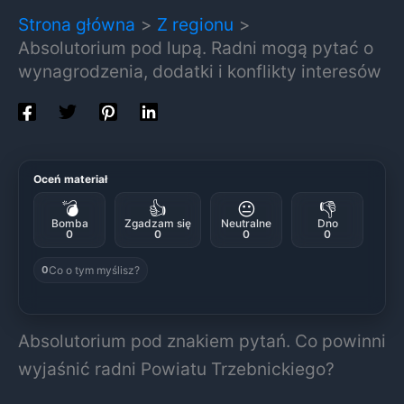
Strona główna
Z regionu
Absolutorium pod lupą. Radni mogą pytać o
wynagrodzenia, dodatki i konflikty interesów
Oceń materiał
💣
👍
😐
👎
Bomba
Zgadzam się
Neutralne
Dno
0
0
0
0
Co o tym myślisz?
0
Absolutorium pod znakiem pytań. Co powinni
wyjaśnić radni Powiatu Trzebnickiego?