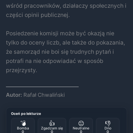
wśród pracowników, działaczy społecznych i
części opinii publicznej.
Posiedzenie komisji może być okazją nie
tylko do oceny liczb, ale także do pokazania,
że samorząd nie boi się trudnych pytań i
potrafi na nie odpowiadać w sposób
przejrzysty.
Autor:
Rafał Chwaliński
Oceń po lekturze
💣
👍
😐
👎
Bomba
Zgadzam się
Neutralne
Dno
0
0
0
0