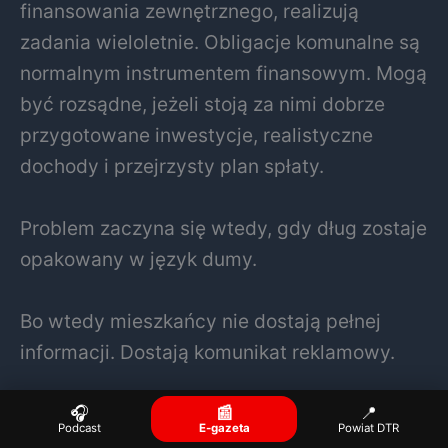
finansowania zewnętrznego, realizują
zadania wieloletnie. Obligacje komunalne są
normalnym instrumentem finansowym. Mogą
być rozsądne, jeżeli stoją za nimi dobrze
przygotowane inwestycje, realistyczne
dochody i przejrzysty plan spłaty.
Problem zaczyna się wtedy, gdy dług zostaje
opakowany w język dumy.
Bo wtedy mieszkańcy nie dostają pełnej
informacji. Dostają komunikat reklamowy.
A samorząd to nie firma od sprzedaży
🎧
📰
📍
Podcast
E-gazeta
Powiat DTR
garnków na pokazie.