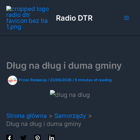
Przejdź
do
Radio DTR
treści
Dług na dług i duma gminy
Przez
Redakcja
/
23/06/2026
/
9 minutes of reading
Strona główna
Samorządy
Dług na dług i duma gminy