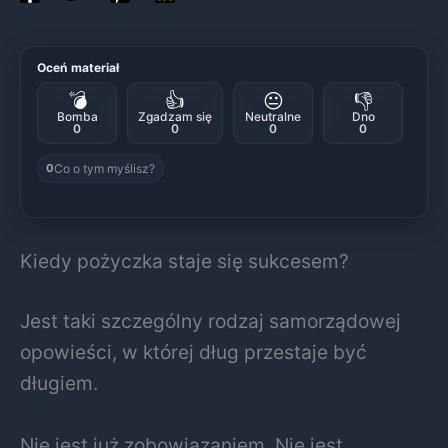
Oceń materiał
💣
👍
😐
👎
Bomba
Zgadzam się
Neutralne
Dno
0
0
0
0
Co o tym myślisz?
0
Kiedy pożyczka staje się sukcesem?
Jest taki szczególny rodzaj samorządowej
opowieści, w której dług przestaje być
długiem.
Nie jest już zobowiązaniem. Nie jest