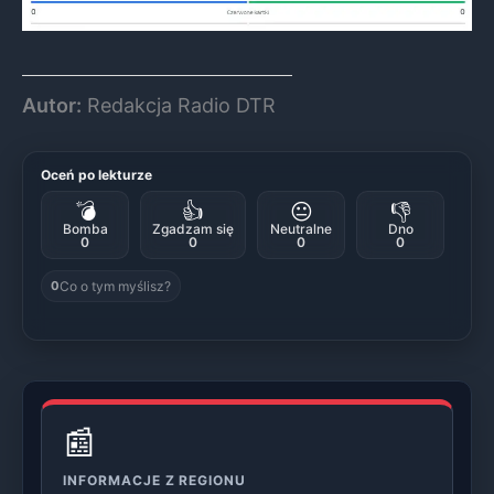
Autor:
Redakcja Radio DTR
Oceń po lekturze
💣
👍
😐
👎
Bomba
Zgadzam się
Neutralne
Dno
0
0
0
0
Co o tym myślisz?
0
📰
INFORMACJE Z REGIONU