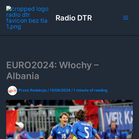
Przejdź
do
Radio DTR
treści
EURO2024: Włochy –
Albania
Przez
Redakcja
/
15/06/2024
/
1 minute of reading