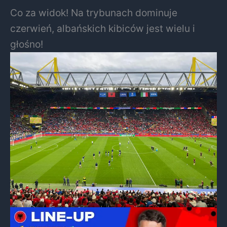
Co za widok! Na trybunach dominuje
czerwień, albańskich kibiców jest wielu i
głośno!