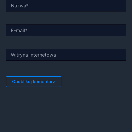
Nazwa*
E-
mail*
Witryna
internetowa