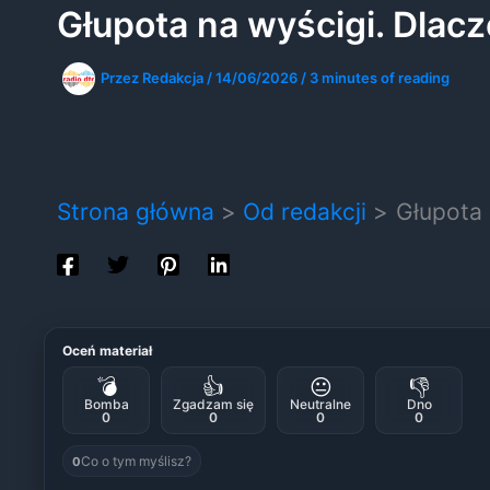
Głupota na wyścigi. Dlacz
Przez
Redakcja
/
14/06/2026
/
3 minutes of reading
Strona główna
Od redakcji
Głupota 
Oceń materiał
💣
👍
😐
👎
Bomba
Zgadzam się
Neutralne
Dno
0
0
0
0
Co o tym myślisz?
0