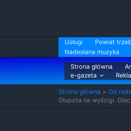
Przejdź
do
treści
Usługi
Powiat trzeb
Nadesłana muzyka
Strona główna
Ar
e-gazeta
Rekl
Strona główna
Od reda
Głupota na wyścigi. Dlac