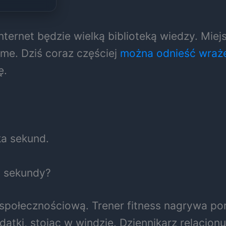
internet będzie wielką biblioteką wiedzy. Miej
ame. Dziś coraz częściej
można odnieść wraż
ę.
ka sekund.
y sekundy?
społecznościową. Trener fitness nagrywa po
atki, stojąc w windzie. Dziennikarz relacjon