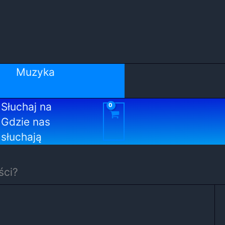
Muzyka
Słuchaj na
Gdzie nas
słuchają
ści?