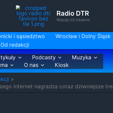
Radio DTR
Więcej niż lokalnie
nicki i sąsiedztwo
Wrocław i Dolny Śląsk
Od redakcji
tykuły
Podcasty
Muzyka
ama
O nas
Kiosk
kcji
zego internet nagradza coraz dziwniejsze tre