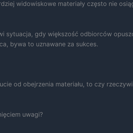
rdziej widowiskowe materiały często nie osi
iwi sytuacja, gdy większość odbiorców opuszc
ńca, bywa to uznawane za sukces.
nucie od obejrzenia materiału, to czy rzeczyw
nięciem uwagi?