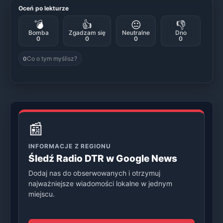
Oceń po lekturze
💣
👍
😐
👎
Bomba
Zgadzam się
Neutralne
Dno
0
0
0
0
Co o tym myślisz?
0
📰
INFORMACJE Z REGIONU
Śledź Radio DTR w Google News
Dodaj nas do obserwowanych i otrzymuj
najważniejsze wiadomości lokalne w jednym
miejscu.