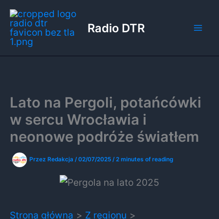
Przejdź
do
Radio DTR
treści
Lato na Pergoli, potańcówki
w sercu Wrocławia i
neonowe podróże światłem
Przez
Redakcja
/
02/07/2025
/
2 minutes of reading
Strona główna
Z regionu