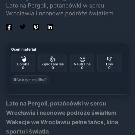
Lato na Pergoli, potańcówki w sercu
Wrocławia i neonowe podróże światłem
Oceń materiał
💣
👍
😐
👎
Bomba
Zgadzam się
Neutralne
Dno
0
0
0
0
Co o tym myślisz?
0
Lato na Pergoli, potańcówki w sercu
Wrocławia i neonowe podróże światłem
Wakacje we Wrocławiu pełne tańca, kina,
sportu i światła