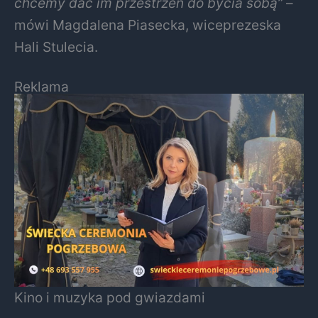
chcemy dać im przestrzeń do bycia sobą”
–
mówi Magdalena Piasecka, wiceprezeska
Hali Stulecia.
Reklama
Kino i muzyka pod gwiazdami