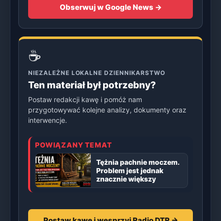
Obserwuj w Google News →
☕
NIEZALEŻNE LOKALNE DZIENNIKARSTWO
Ten materiał był potrzebny?
Postaw redakcji kawę i pomóż nam
przygotowywać kolejne analizy, dokumenty oraz
interwencje.
POWIĄZANY TEMAT
Tężnia pachnie moczem.
Problem jest jednak
znacznie większy
Postaw kawę i wesprzyj Radio DTR →