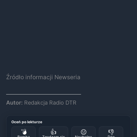
Źródło informacji Newseria
Autor:
Redakcja Radio DTR
Oceń po lekturze
💣
👍
😐
👎
Bomba
Zgadzam się
Neutralne
Dno