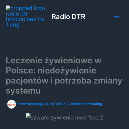
Przejdź
do
Radio DTR
treści
Leczenie żywieniowe w
Polsce: niedożywienie
pacjentów i potrzeba zmiany
systemu
Przez
Redakcja
/
03/01/2025
/
2 minutes of reading