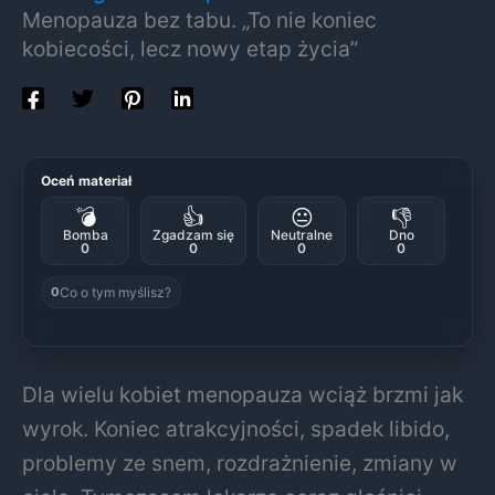
Menopauza bez tabu. „To nie koniec
kobiecości, lecz nowy etap życia”
Oceń materiał
💣
👍
😐
👎
Bomba
Zgadzam się
Neutralne
Dno
0
0
0
0
Co o tym myślisz?
0
Dla wielu kobiet menopauza wciąż brzmi jak
wyrok. Koniec atrakcyjności, spadek libido,
problemy ze snem, rozdrażnienie, zmiany w