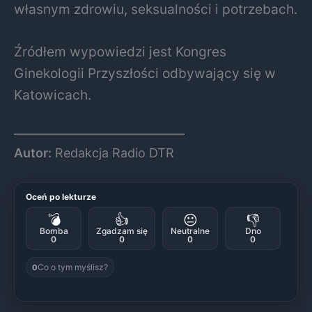
własnym zdrowiu, seksualności i potrzebach.
Źródłem wypowiedzi jest Kongres
Ginekologii Przyszłości odbywający się w
Katowicach.
Autor:
Redakcja Radio DTR
Oceń po lekturze
💣
👍
😐
👎
Bomba
Zgadzam się
Neutralne
Dno
0
0
0
0
Co o tym myślisz?
0