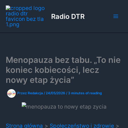
Przejdź
do
Radio DTR
treści
Menopauza bez tabu. „To nie
koniec kobiecości, lecz
nowy etap życia”
Przez
Redakcja
/
24/05/2026
/
3 minutes of reading
Strona główna
Społeczeństwo i zdrowie