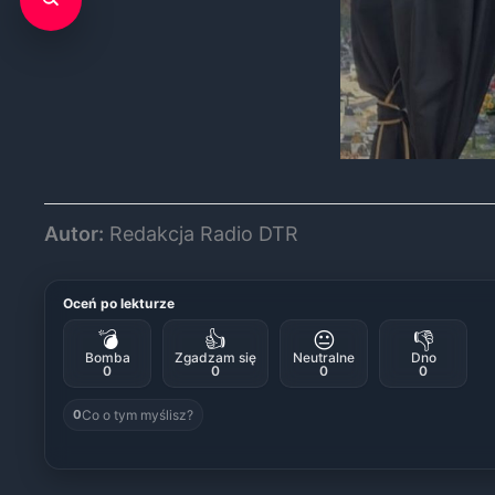
Autor:
Redakcja Radio DTR
Oceń po lekturze
💣
👍
😐
👎
Bomba
Zgadzam się
Neutralne
Dno
0
0
0
0
Co o tym myślisz?
0