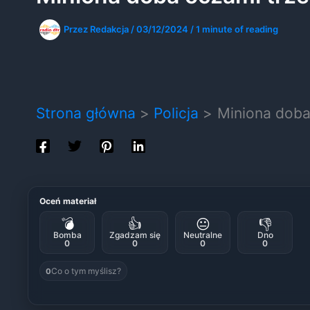
Przez
Redakcja
/
03/12/2024
/
1 minute of reading
Strona główna
Policja
Miniona doba 
Oceń materiał
💣
👍
😐
👎
Bomba
Zgadzam się
Neutralne
Dno
0
0
0
0
Co o tym myślisz?
0