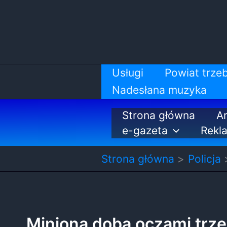
Przejdź
do
treści
Usługi
Powiat trzeb
Nadesłana muzyka
Strona główna
Ar
e-gazeta
Rekl
Strona główna
Policja
Miniona doba oczami trzeb