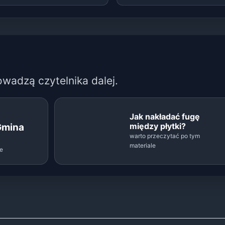
owadzą czytelnika dalej.
Jak nakładać fugę
między płytki?
Gmina
warto przeczytać po tym
materiale
le