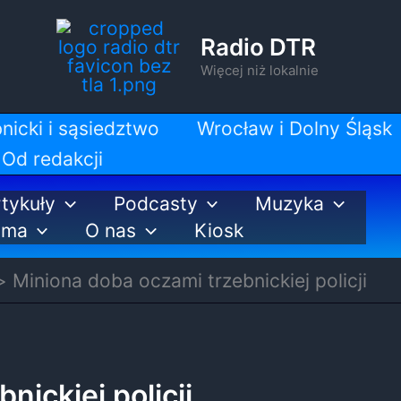
Radio DTR
Więcej niż lokalnie
nicki i sąsiedztwo
Wrocław i Dolny Śląsk
Od redakcji
tykuły
Podcasty
Muzyka
ama
O nas
Kiosk
Miniona doba oczami trzebnickiej policji
nickiej policji