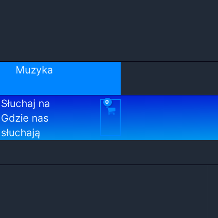
Muzyka
Słuchaj na
Gdzie nas
słuchają