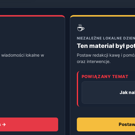
☕
NIEZALEŻNE LOKALNE DZI
Ten materiał był p
 wiadomości lokalne w
Postaw redakcji kawę i pomó
oraz interwencje.
POWIĄZANY TEMAT
Jak na
s →
Postaw