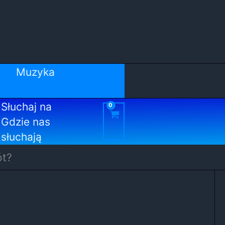
Muzyka
Słuchaj na
Gdzie nas
słuchają
ót?