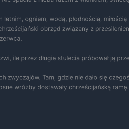
 letnim, ogniem, wodą, płodnością, miłością 
chrześcijański obrzęd związany z przesilenie
czerwca.
drzwi, ile przez długie stulecia próbował ją 
wych zwyczajów. Tam, gdzie nie dało się cze
miłosne wróżby dostawały chrześcijańską ram