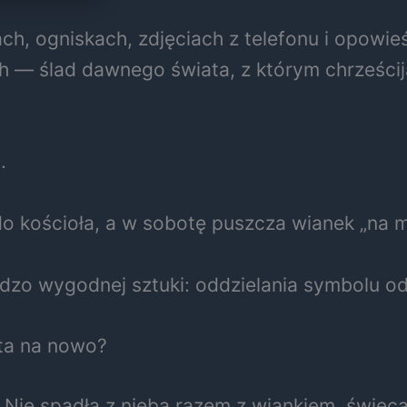
h, ogniskach, zdjęciach z telefonu i opowieś
ych — ślad dawnego świata, z którym chrześci
.
 do kościoła, a w sobotę puszcza wianek „na 
zo wygodnej sztuki: oddzielania symbolu od
ta na nowo?
. Nie spadła z nieba razem z wiankiem, świe