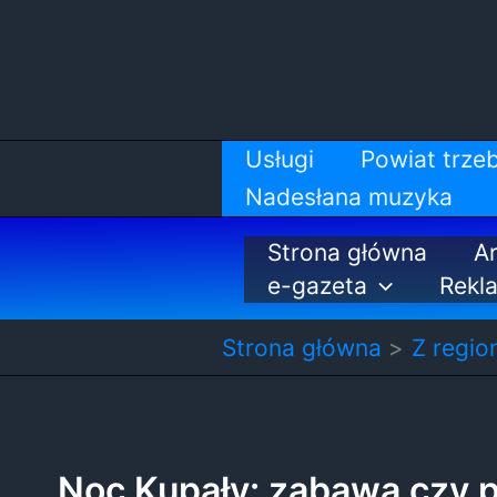
Przejdź
do
treści
Usługi
Powiat trzeb
Nadesłana muzyka
Strona główna
Ar
e-gazeta
Rekl
Strona główna
Z regio
Noc Kupały: zabawa czy 