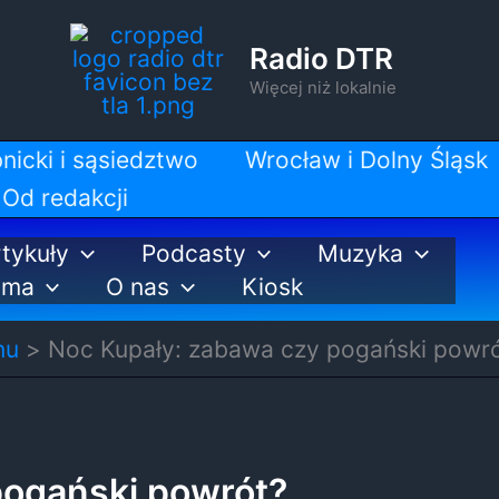
Radio DTR
Więcej niż lokalnie
nicki i sąsiedztwo
Wrocław i Dolny Śląsk
Od redakcji
tykuły
Podcasty
Muzyka
ama
O nas
Kiosk
nu
Noc Kupały: zabawa czy pogański powr
pogański powrót?