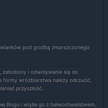
ia wianków pod groźbą zmarszczonego
o, zabobony i odwoływanie się do
e formy wróżbiarstwa należy odrzucić,
łaniać przyszłość.
nej Bogu i wiąże go z bałwochwalstwem,