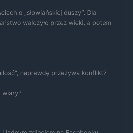
ciach o „słowiańskiej duszy”. Dla
jaństwo walczyło przez wieki, a potem
miłość”, naprawdę przeżywa konflikt?
 wiary?
cą i ładnym zdjęciem na Facebooku.