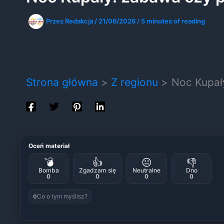
Przez
Redakcja
/
21/06/2026
/
5 minutes of reading
Strona główna
Z regionu
Noc Kupał
Oceń materiał
💣
👍
😐
👎
Bomba
Zgadzam się
Neutralne
Dno
0
0
0
0
Co o tym myślisz?
0