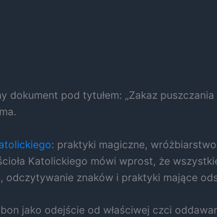
bny dokument pod tytułem: „Zakaz puszczan
 ma.
atolickiego
: praktyki magiczne, wróżbiarstw
ścioła Katolickiego mówi wprost, że wszystki
ę, odczytywanie znaków i praktyki mające ods
bon jako odejście od właściwej czci oddawa