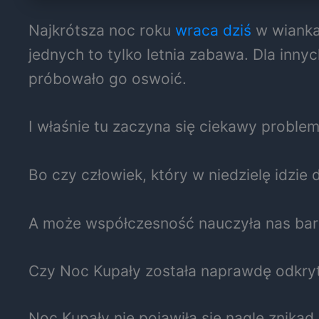
Najkrótsza noc roku
wraca dziś
w wiankac
jednych to tylko letnia zabawa. Dla inn
próbowało go oswoić.
I właśnie tu zaczyna się ciekawy problem
Bo czy człowiek, który w niedzielę idzie
A może współczesność nauczyła nas bard
Czy Noc Kupały została naprawdę odkry
Noc Kupały nie pojawiła się nagle znikąd