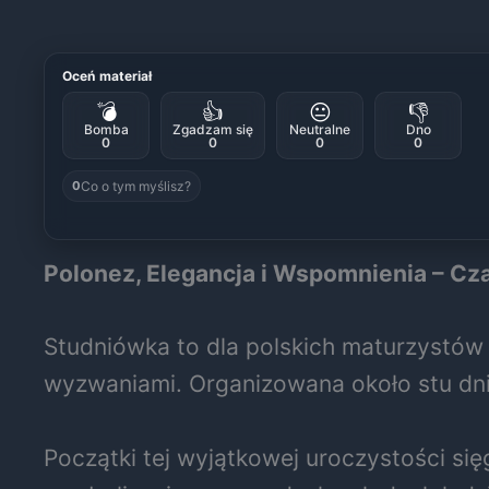
Oceń materiał
💣
👍
😐
👎
Bomba
Zgadzam się
Neutralne
Dno
0
0
0
0
Co o tym myślisz?
0
Polonez, Elegancja i Wspomnienia – Cz
Studniówka to dla polskich maturzystów 
wyzwaniami. Organizowana około stu dni
Początki tej wyjątkowej uroczystości się