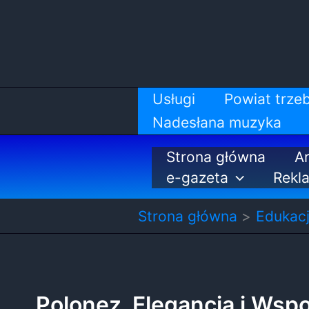
Przejdź
do
treści
Usługi
Powiat trzeb
Nadesłana muzyka
Strona główna
Ar
e-gazeta
Rekl
Strona główna
Edukac
Polonez, Elegancja i Wsp