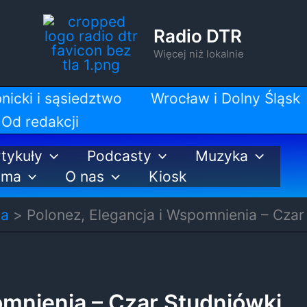
Radio DTR
Więcej niż lokalnie
nicki i sąsiedztwo
Wrocław i Dolny Śląsk
Od redakcji
tykuły
Podcasty
Muzyka
ama
O nas
Kiosk
ja
Polonez, Elegancja i Wspomnienia – Czar
omnienia – Czar Studniówki