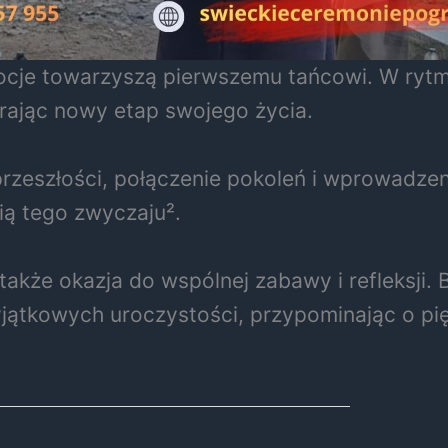
mocje towarzyszą pierwszemu tańcowi. W rytm
erając nowy etap swojego życia.
a przeszłości, połączenie pokoleń i wprowadze
rią tego zwyczaju².
e także okazja do wspólnej zabawy i refleksji.
ątkowych uroczystości, przypominając o piękn