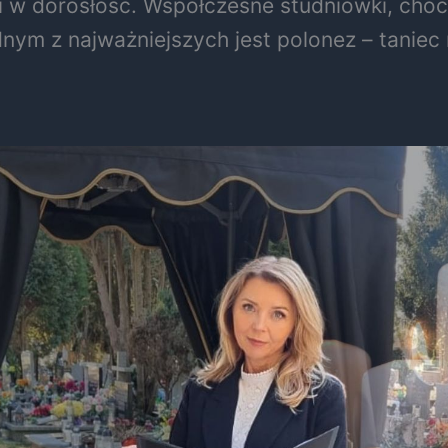
w dorosłość. Współczesne studniówki, choć m
nym z najważniejszych jest polonez – taniec 