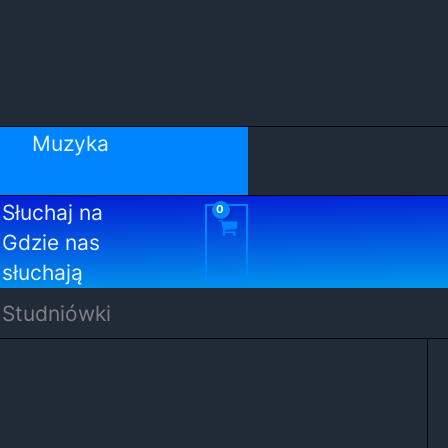
Muzyka
Słuchaj na
Gdzie nas
słuchają
 Studniówki