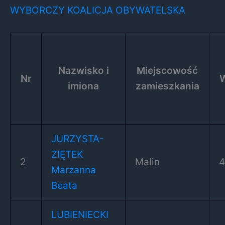
WYBORCZY KOALICJA OBYWATELSKA
Nazwisko i
Miejscowość
Nr
W
imiona
zamieszkania
JURZYSTA-
ZIĘTEK
2
Malin
Marzanna
Beata
LUBIENIECKI