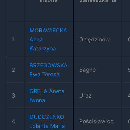
imiona
zamieszkania
MORAWIECKA
1
Anna
Golędzinów
Katarzyna
BRZEGOWSKA
2
Bagno
Ewa Teresa
GRELA Aneta
3
Uraz
Iwona
DUDCZENKO
4
Rościsławice
Jolanta Maria