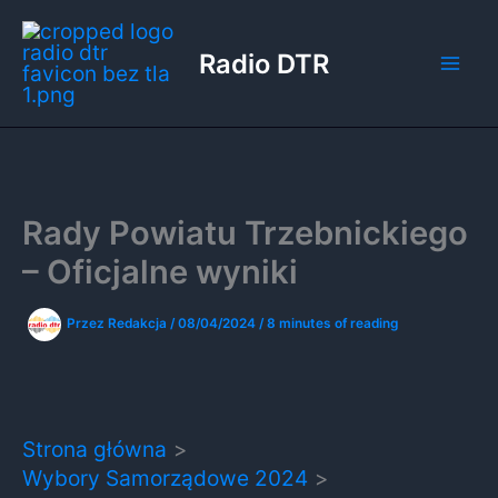
Przejdź
do
Radio DTR
treści
Rady Powiatu Trzebnickiego
– Oficjalne wyniki
Przez
Redakcja
/
08/04/2024
/
8 minutes of reading
Strona główna
Wybory Samorządowe 2024