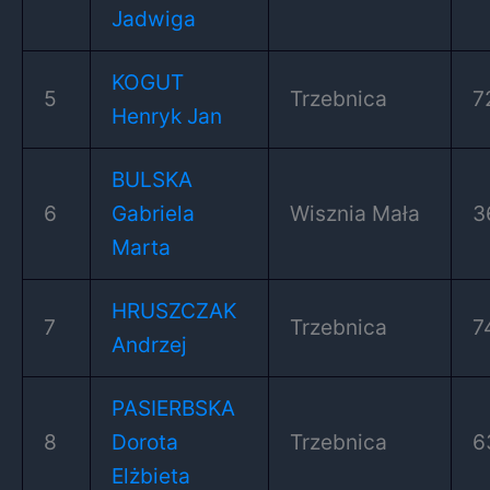
Jadwiga
KOGUT
5
Trzebnica
7
Henryk Jan
BULSKA
6
Gabriela
Wisznia Mała
3
Marta
HRUSZCZAK
7
Trzebnica
7
Andrzej
PASIERBSKA
8
Dorota
Trzebnica
6
Elżbieta