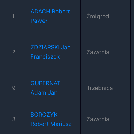
ADACH Robert
1
Żmigród
Paweł
ZDZIARSKI Jan
2
Zawonia
Franciszek
GUBERNAT
9
Trzebnica
Adam Jan
BORCZYK
3
Zawonia
Robert Mariusz