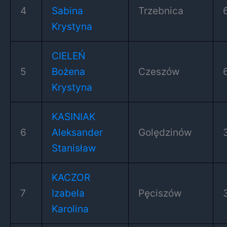
4
Sabina
Trzebnica
Krystyna
CIELEŃ
5
Bożena
Czeszów
Krystyna
KASINIAK
6
Aleksander
Golędzinów
Stanisław
KACZOR
7
Izabela
Pęciszów
Karolina