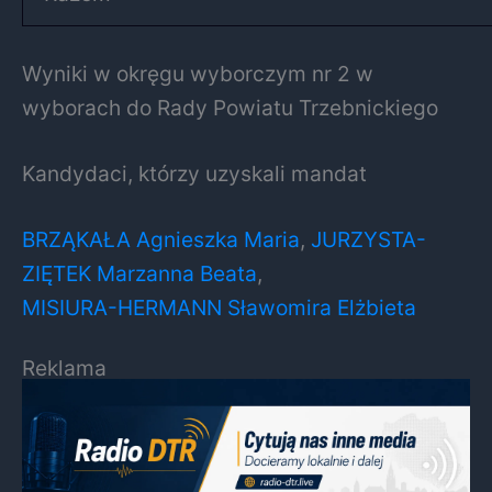
Wyniki w okręgu wyborczym nr 2 w
wyborach do Rady Powiatu Trzebnickiego
Kandydaci, którzy uzyskali mandat
BRZĄKAŁA Agnieszka Maria
,
JURZYSTA-
ZIĘTEK Marzanna Beata
,
MISIURA-HERMANN Sławomira Elżbieta
Reklama