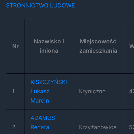
STRONNICTWO LUDOWE
Nazwisko i
Miejscowość
Nr
W
imiona
zamieszkania
KISZCZYŃSKI
1
Łukasz
Kryniczno
4
Marcin
ADAMUS
2
Renata
Krzyżanowice
5