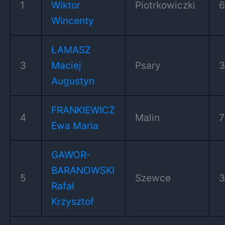
1
Wiktor
Piotrkowiczki
6
Wincenty
ŁAMASZ
3
Maciej
Psary
Augustyn
FRANKIEWICZ
4
Malin
7
Ewa Maria
GAWOR-
BARANOWSKI
5
Szewce
Rafał
Krzysztof