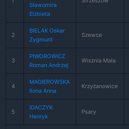
1
Strzeszów
Sławomira
Elżbieta
BIELAK Oskar
2
Szewce
Zygmunt
PIWOROWICZ
3
Wisznia Mała
Roman Andrzej
MAGIEROWSKA
4
Krzyżanowice
Ilona Anna
IDACZYK
5
Psary
Henryk