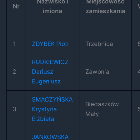
Nazwisko i
Miejscowość
Nr
imiona
zamieszkania
1
ZDYBEK Piotr
Trzebnica
RUDKIEWICZ
2
Dariusz
Zawonia
Eugeniusz
SMACZYŃSKA
Biedaszków
3
Krystyna
Mały
Elżbieta
JANKOWSKA