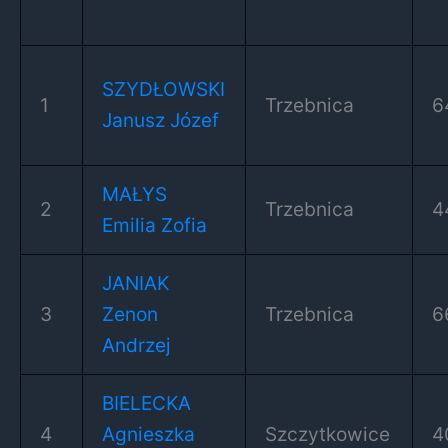
SZYDŁOWSKI
1
Trzebnica
6
Janusz Józef
MAŁYS
2
Trzebnica
4
Emilia Zofia
JANIAK
3
Zenon
Trzebnica
6
Andrzej
BIELECKA
4
Agnieszka
Szczytkowice
4