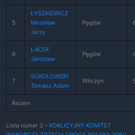
ŁYSZKIEWICZ
5
Mirosław
Pęgów
Jerzy
ŁACEK
6
Pęgów
Jarosław
SOKOŁOWSKI
7
Wilczyn
Tomasz Adam
Razem
Lista numer 3 –
KOALICYJNY KOMITET
WYBORCZY TRZECIA DROGA POLSKA 2050