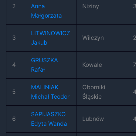
2
Anna
Niziny
Małgorzata
LITWINOWICZ
3
Wilczyn
Jakub
GRUSZKA
4
Kowale
Rafał
MALINIAK
Oborniki
5
Michał Teodor
Śląskie
SAPIJASZKO
6
Lubnów
Edyta Wanda