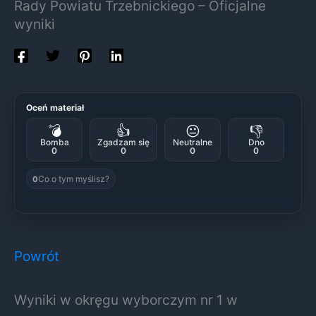
Rady Powiatu Trzebnickiego – Oficjalne
wyniki
Oceń materiał
💣
👍
😐
👎
Bomba
Zgadzam się
Neutralne
Dno
0
0
0
0
Co o tym myślisz?
0
Powrót
Wyniki w okręgu wyborczym nr 1 w