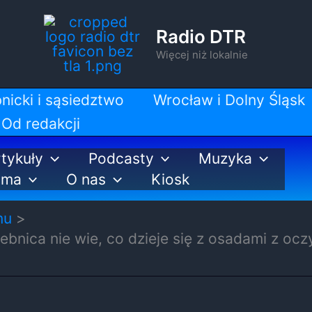
Radio DTR
Więcej niż lokalnie
nicki i sąsiedztwo
Wrocław i Dolny Śląsk
Od redakcji
tykuły
Podcasty
Muzyka
ama
O nas
Kiosk
nu
bnica nie wie, co dzieje się z osadami z ocz