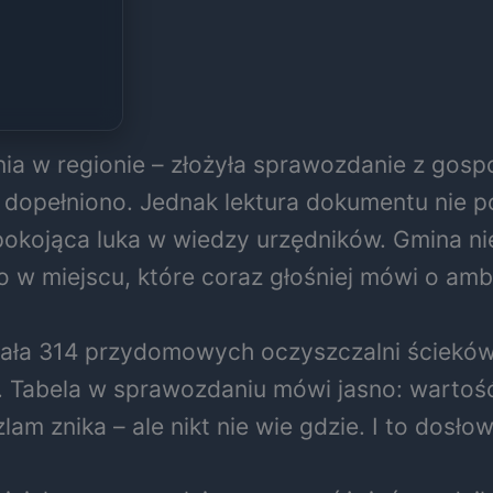
nia w regionie – złożyła sprawozdanie z gosp
 dopełniono. Jednak lektura dokumentu nie p
pokojąca luka w wiedzy urzędników. Gmina nie
o w miejscu, które coraz głośniej mówi o am
iała 314 przydomowych oczyszczalni ścieków.
ów. Tabela w sprawozdaniu mówi jasno: wartoś
zlam znika – ale nikt nie wie gdzie. I to dosłow