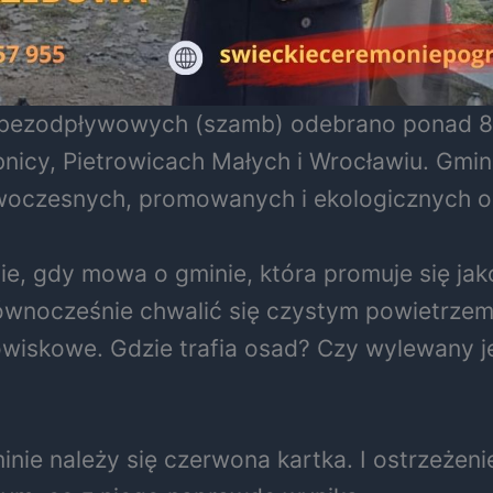
bezodpływowych (szamb) odebrano ponad 830 
bnicy, Pietrowicach Małych i Wrocławiu. Gmin
owoczesnych, promowanych i ekologicznych o
ie, gdy mowa o gminie, która promuje się jak
ównocześnie chwalić się czystym powietrzem i
iskowe. Gdzie trafia osad? Czy wylewany j
inie należy się czerwona kartka. I ostrzeżeni