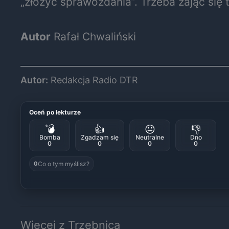
„złożyć sprawozdania”. Trzeba zająć się
Autor
Rafał Chwaliński
Autor:
Redakcja Radio DTR
Oceń po lekturze
💣
👍
😐
👎
Bomba
Zgadzam się
Neutralne
Dno
0
0
0
0
Co o tym myślisz?
0
Więcej z Trzebnica