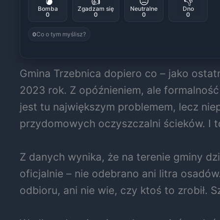
💣
👍
😐
👎
Bomba
Zgadzam się
Neutralne
Dno
0
0
0
0
Co o tym myślisz?
0
Gmina Trzebnica dopiero co – jako ostat
2023 rok. Z opóźnieniem, ale formalność
jest tu największym problemem, lecz nie
przydomowych oczyszczalni ścieków. I t
Z danych wynika, że na terenie gminy dz
oficjalnie – nie odebrano ani litra osad
odbioru, ani nie wie, czy ktoś to zrobił. S