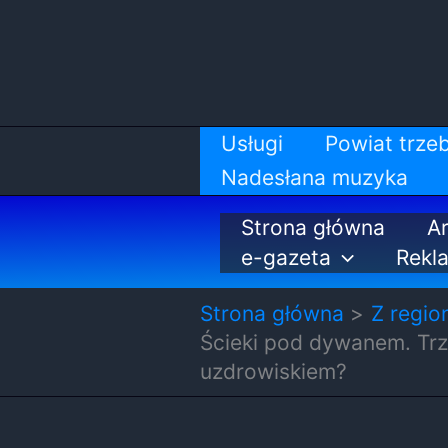
Przejdź
do
treści
Usługi
Powiat trzeb
Nadesłana muzyka
Strona główna
Ar
e-gazeta
Rekl
Strona główna
Z regio
Ścieki pod dywanem. Trze
uzdrowiskiem?