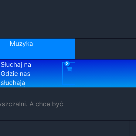
Muzyka
Słuchaj na
Gdzie nas
słuchają
yszczalni. A chce być