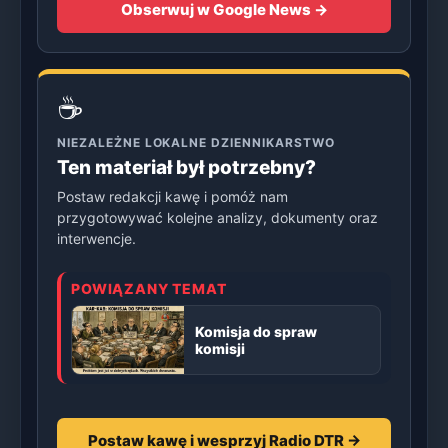
Obserwuj w Google News →
☕
NIEZALEŻNE LOKALNE DZIENNIKARSTWO
Ten materiał był potrzebny?
Postaw redakcji kawę i pomóż nam
przygotowywać kolejne analizy, dokumenty oraz
interwencje.
POWIĄZANY TEMAT
Komisja do spraw
komisji
Postaw kawę i wesprzyj Radio DTR →