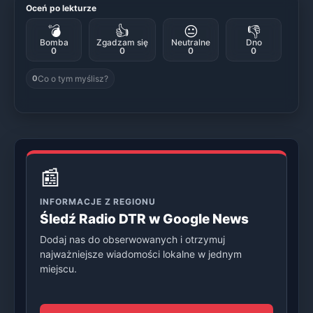
Oceń po lekturze
💣
👍
😐
👎
Bomba
Zgadzam się
Neutralne
Dno
0
0
0
0
Co o tym myślisz?
0
📰
INFORMACJE Z REGIONU
Śledź Radio DTR w Google News
Dodaj nas do obserwowanych i otrzymuj
najważniejsze wiadomości lokalne w jednym
miejscu.