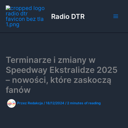
Przejdź
do
Radio DTR
treści
Terminarze i zmiany w
Speedway Ekstralidze 2025
– nowości, które zaskoczą
fanów
Przez
Redakcja
/
18/12/2024
/
2 minutes of reading