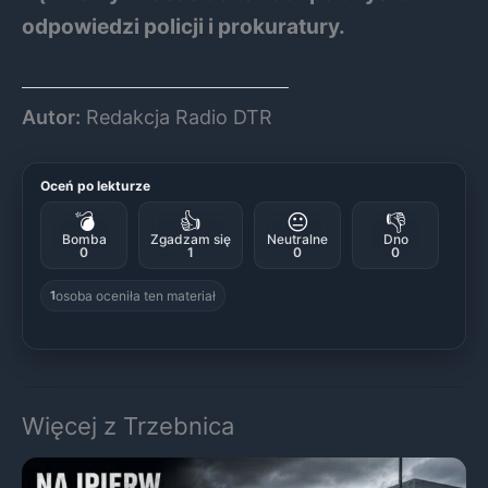
odpowiedzi policji i prokuratury.
Autor:
Redakcja Radio DTR
Oceń po lekturze
💣
👍
😐
👎
Bomba
Zgadzam się
Neutralne
Dno
0
1
0
0
osoba oceniła ten materiał
1
Więcej z Trzebnica