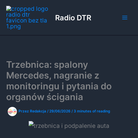
Przejdź
do
Radio DTR
treści
Trzebnica: spalony
Mercedes, nagranie z
monitoringu i pytania do
organów ścigania
Przez
Redakcja
/
29/06/2026
/
3 minutes of reading