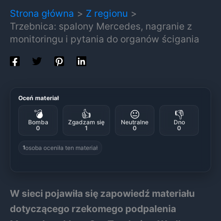
Strona główna
Z regionu
Trzebnica: spalony Mercedes, nagranie z
monitoringu i pytania do organów ścigania
Oceń materiał
💣
👍
😐
👎
Bomba
Zgadzam się
Neutralne
Dno
0
1
0
0
osoba oceniła ten materiał
1
W sieci pojawiła się zapowiedź materiału
dotyczącego rzekomego podpalenia