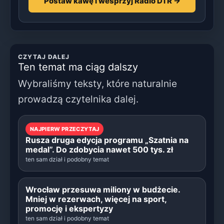
Postaw kawę i wesprzyj Radio DTR →
CZYTAJ DALEJ
Ten temat ma ciąg dalszy
Wybraliśmy teksty, które naturalnie
prowadzą czytelnika dalej.
NAJPIERW PRZECZYTAJ
Rusza druga edycja programu „Szatnia na
medal”. Do zdobycia nawet 500 tys. zł
ten sam dział i podobny temat
Wrocław przesuwa miliony w budżecie.
Mniej w rezerwach, więcej na sport,
promocję i ekspertyzy
ten sam dział i podobny temat