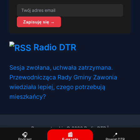
Zapisuję się →
Radio DTR
Sesja zwołana, uchwała zatrzymana.
Przewodnicząca Rady Gminy Zawonia
wiedziała lepiej, czego potrzebują
mieszkańcy?
Prawa autorskie © 2026 Radio DTR |
🎧
📰
📍
Podcast
E-gazeta
Powiat DTR