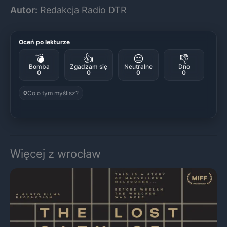
Autor:
Redakcja Radio DTR
Oceń po lekturze
💣
👍
😐
👎
Bomba
Zgadzam się
Neutralne
Dno
0
0
0
0
Co o tym myślisz?
0
Więcej z wrocław