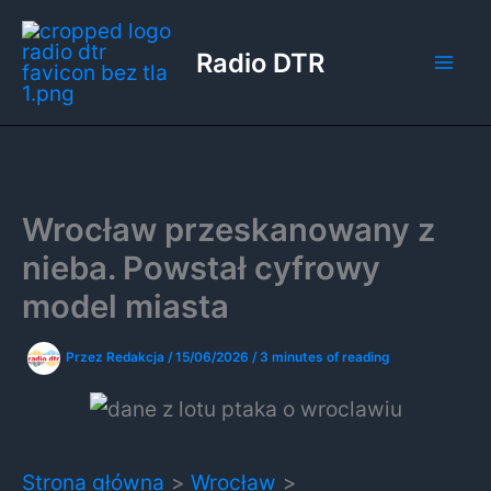
Przejdź
do
Radio DTR
treści
Wrocław przeskanowany z
nieba. Powstał cyfrowy
model miasta
Przez
Redakcja
/
15/06/2026
/
3 minutes of reading
Strona główna
Wrocław