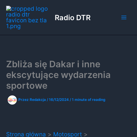
Przejdź
do
Radio DTR
treści
Zbliża się Dakar i inne
ekscytujące wydarzenia
sportowe
Przez
Redakcja
/
16/12/2024
/
1 minute of reading
Strona główna
Motosport