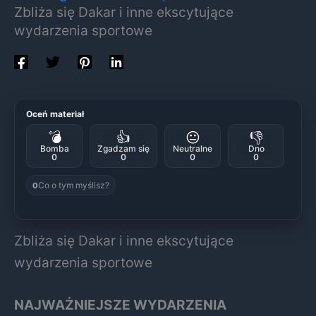
Zbliża się Dakar i inne ekscytujące
wydarzenia sportowe
Oceń materiał
💣
👍
😐
👎
Bomba
Zgadzam się
Neutralne
Dno
0
0
0
0
Co o tym myślisz?
0
Zbliża się Dakar i inne ekscytujące
wydarzenia sportowe
NAJWAŻNIEJSZE WYDARZENIA