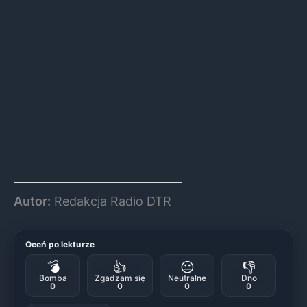
Autor:
Redakcja Radio DTR
Oceń po lekturze
💣
👍
😐
👎
Bomba
Zgadzam się
Neutralne
Dno
0
0
0
0