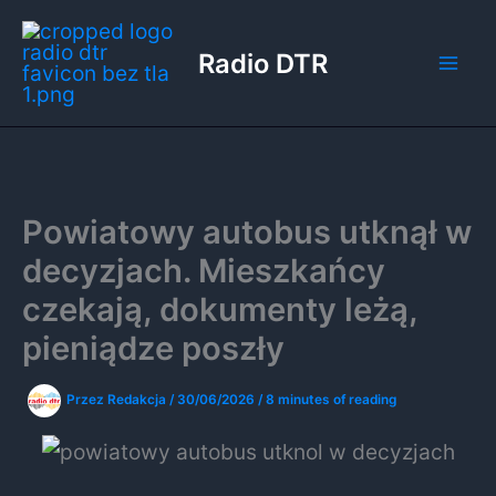
Przejdź
do
Radio DTR
treści
Powiatowy autobus utknął w
decyzjach. Mieszkańcy
czekają, dokumenty leżą,
pieniądze poszły
Przez
Redakcja
/
30/06/2026
/
8 minutes of reading