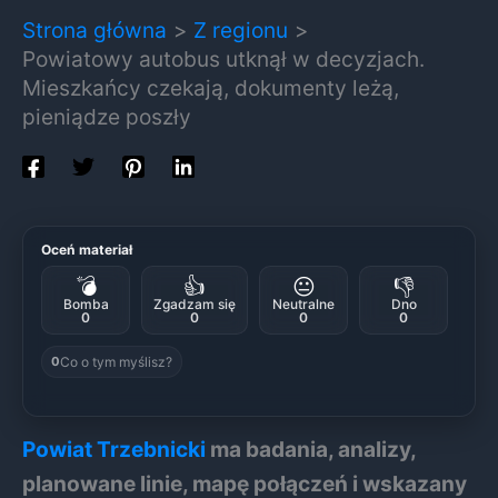
Strona główna
Z regionu
Powiatowy autobus utknął w decyzjach.
Mieszkańcy czekają, dokumenty leżą,
pieniądze poszły
Oceń materiał
💣
👍
😐
👎
Bomba
Zgadzam się
Neutralne
Dno
0
0
0
0
Co o tym myślisz?
0
Powiat Trzebnicki
ma badania, analizy,
planowane linie, mapę połączeń i wskazany