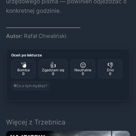
urzędowego pisma — powinien odjeżdżać o
konkretnej godzinie.
Autor:
Rafał Chwaliński
Oceń po lekturze
💣
👍
😐
👎
Bomba
Zgadzam się
Neutralne
Dno
0
0
0
0
Co o tym myślisz?
0
Więcej z Trzebnica