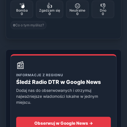
💣
👍
😐
👎
Bomba
Zgadzam się
Neutralne
Dno
0
0
0
0
Co o tym myślisz?
0
📰
INFORMACJE Z REGIONU
Śledź Radio DTR w Google News
Dodaj nas do obserwowanych i otrzymuj
najważniejsze wiadomości lokalne w jednym
miejscu.
Obserwuj w Google News →