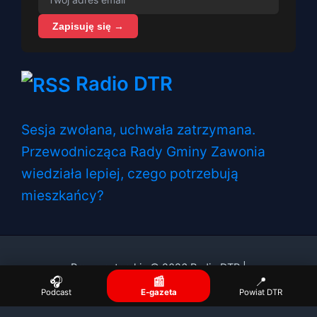
Zapisuję się →
Radio DTR
Sesja zwołana, uchwała zatrzymana.
Przewodnicząca Rady Gminy Zawonia
wiedziała lepiej, czego potrzebują
mieszkańcy?
Prawa autorskie © 2026 Radio DTR |
🎧
📰
📍
Podcast
E-gazeta
Powiat DTR