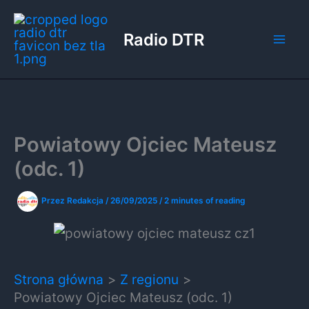
Przejdź
do
Radio DTR
treści
Powiatowy Ojciec Mateusz
(odc. 1)
Przez
Redakcja
/
26/09/2025
/
2 minutes of reading
Strona główna
Z regionu
Powiatowy Ojciec Mateusz (odc. 1)