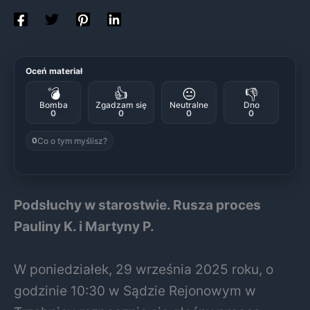
Oceń materiał
💣
👍
😐
👎
Bomba
Zgadzam się
Neutralne
Dno
0
0
0
0
Co o tym myślisz?
0
Podsłuchy w starostwie. Rusza proces
Pauliny K. i Martyny P.
W poniedziałek, 29 września 2025 roku, o
godzinie 10:30 w Sądzie Rejonowym w