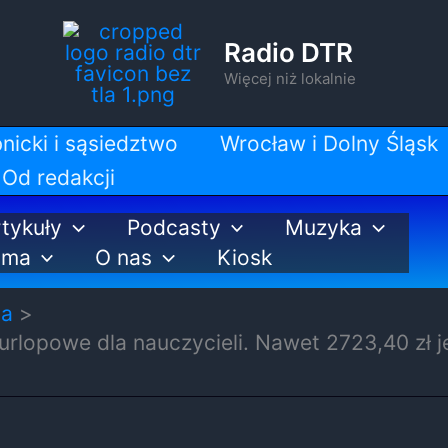
Radio DTR
Więcej niż lokalnie
nicki i sąsiedztwo
Wrocław i Dolny Śląsk
Od redakcji
tykuły
Podcasty
Muzyka
ama
O nas
Kiosk
ja
rlopowe dla nauczycieli. Nawet 2723,40 zł 