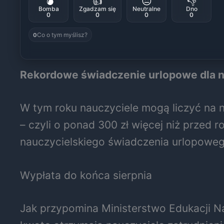
💣
👍
😐
👎
Bomba
Zgadzam się
Neutralne
Dno
0
0
0
0
Co o tym myślisz?
0
Rekordowe świadczenie urlopowe dla na
W tym roku nauczyciele mogą liczyć na na
– czyli o ponad 300 zł więcej niż przed
nauczycielskiego świadczenia urlopowe
Wypłata do końca sierpnia
Jak przypomina Ministerstwo Edukacji Na