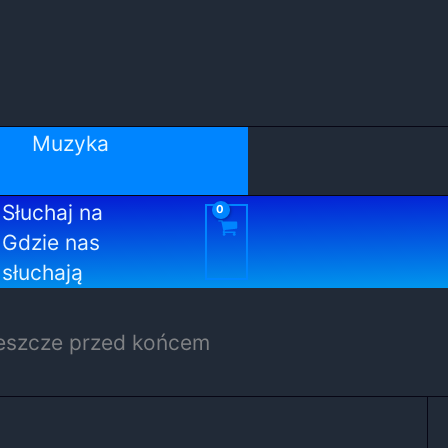
Muzyka
Słuchaj na
Gdzie nas
słuchają
jeszcze przed końcem