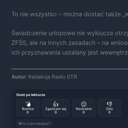
To nie wszystko – można dostać także „
Świadczenie urlopowe nie wyklucza otrzy
ZFŚS, ale na innych zasadach – na wniose
ich przyznawania ustalany jest wewnętrz
Autor:
Redakcja Radio DTR
Oceń po lekturze
💣
👍
😐
👎
Bomba
Zgadzam się
Neutralne
Dno
0
0
0
0
Co o tym myślisz?
0