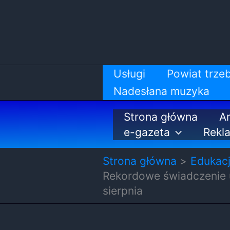
Przejdź
do
treści
Usługi
Powiat trzeb
Nadesłana muzyka
Strona główna
Ar
e-gazeta
Rekl
Strona główna
Edukac
Rekordowe świadczenie u
sierpnia