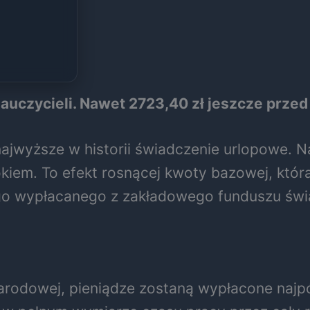
uczycieli. Nawet 2723,40 zł jeszcze przed
jwyższe w historii świadczenie urlopowe. Na
 rokiem. To efekt rosnącej kwoty bazowej, kt
go wypłacanego z zakładowego funduszu świ
rodowej, pieniądze zostaną wypłacone najpóź