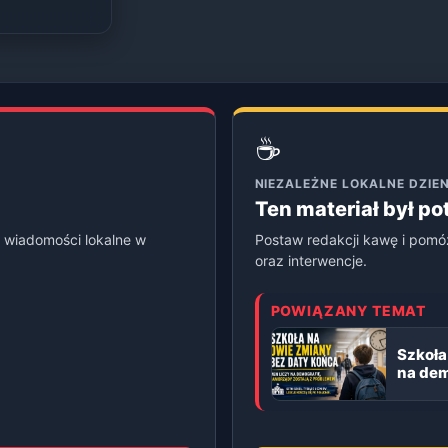
☕
NIEZALEŻNE LOKALNE DZI
Ten materiał był p
 wiadomości lokalne w
Postaw redakcji kawę i pomó
oraz interwencje.
POWIĄZANY TEMAT
Szkoła
na dem