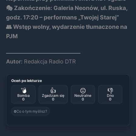
🎭 Zakończenie: Galeria Neonów, ul. Ruska,
godz. 17:20 – performans „Twojej Starej”
👥 Wstęp wolny, wydarzenie tłumaczone na
PJM
Autor:
Redakcja Radio DTR
Oceń po lekturze
💣
👍
😐
👎
Bomba
Zgadzam się
Neutralne
Dno
0
0
0
0
Co o tym myślisz?
0