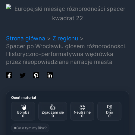
Strona główna
Z regionu
Spacer po Wrocławiu głosem różnorodności.
Historyczno-performatywna wędrówka
przez nieopowiedziane narracje miasta
Oceń materiał
💣
👍
😐
👎
Bomba
Zgadzam się
Neutralne
Dno
0
0
0
0
Co o tym myślisz?
0