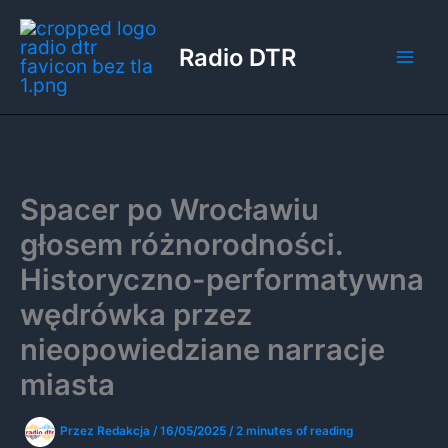
Przejdź
do
Radio DTR
treści
Spacer po Wrocławiu
głosem różnorodności.
Historyczno-performatywna
wędrówka przez
nieopowiedziane narracje
miasta
Przez
Redakcja
/
16/05/2025
/
2 minutes of reading