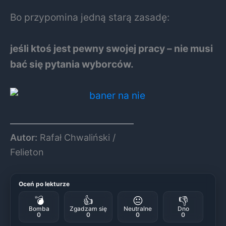
Bo przypomina jedną starą zasadę:
jeśli ktoś jest pewny swojej pracy – nie musi
bać się pytania wyborców.
Autor:
Rafał Chwaliński /
Felieton
Oceń po lekturze
💣
👍
😐
👎
Bomba
Zgadzam się
Neutralne
Dno
0
0
0
0