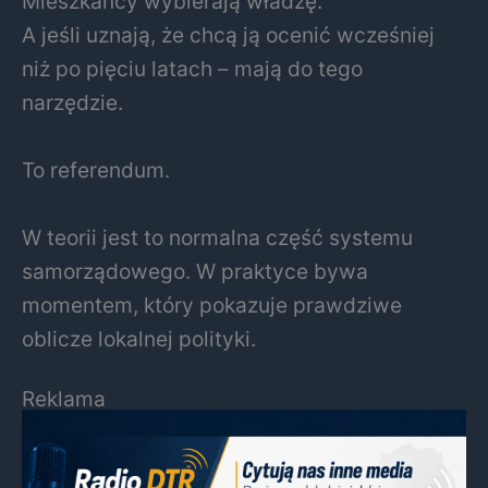
Mieszkańcy wybierają władzę.
A jeśli uznają, że chcą ją ocenić wcześniej
niż po pięciu latach – mają do tego
narzędzie.
To referendum.
W teorii jest to normalna część systemu
samorządowego. W praktyce bywa
momentem, który pokazuje prawdziwe
oblicze lokalnej polityki.
Reklama