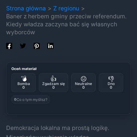
Strona główna
Z regionu
Baner z herbem gminy przeciw referendum.
Kiedy władza zaczyna bać się własnych
wyborców
Oceń materiał
💣
👍
😐
👎
Bomba
Zgadzam się
Neutralne
Dno
0
0
0
0
Co o tym myślisz?
0
Demokracja lokalna ma prostą logikę.