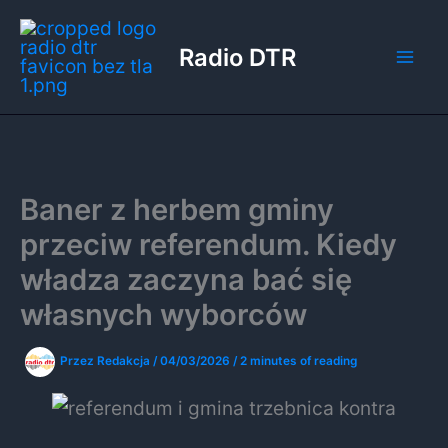
Przejdź
do
Radio DTR
treści
Baner z herbem gminy
przeciw referendum. Kiedy
władza zaczyna bać się
własnych wyborców
Przez
Redakcja
/
04/03/2026
/
2 minutes of reading