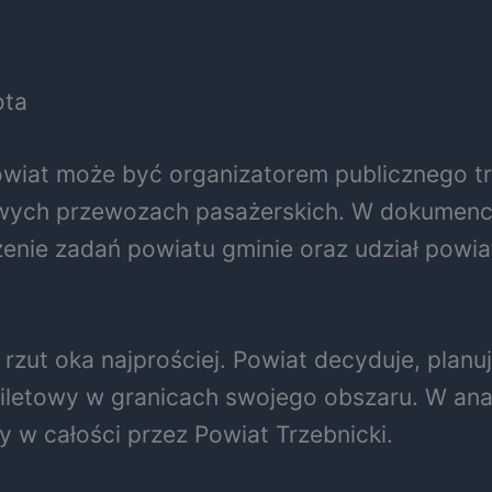
ota
owiat może być organizatorem publicznego t
atowych przewozach pasażerskich. W dokumen
zenie zadań powiatu gminie oraz udział pow
ut oka najprościej. Powiat decyduje, planuje
letowy w granicach swojego obszaru. W anal
 w całości przez Powiat Trzebnicki.