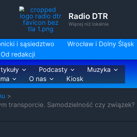
Radio DTR
Więcej niż lokalnie
nicki i sąsiedztwo
Wrocław i Dolny Śląsk
Od redakcji
tykuły
Podcasty
Muzyka
ama
O nas
Kiosk
nu
m transporcie. Samodzielność czy związek?