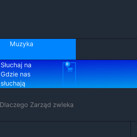
Muzyka
Słuchaj na
Gdzie nas
słuchają
 Dlaczego Zarząd zwleka