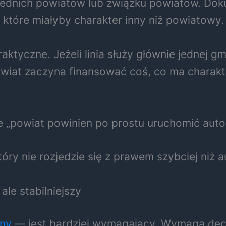
ednich powiatów lub związku powiatów. Dok
które miałyby charakter inny niż powiatowy.
aktyczne. Jeżeli linia służy głównie jednej gm
powiat zaczyna finansować coś, co ma charak
że „powiat powinien po prostu uruchomić auto
óry nie rozjedzie się z prawem szybciej niż a
le stabilniejszy
ny
— jest bardziej wymagający. Wymaga decyz