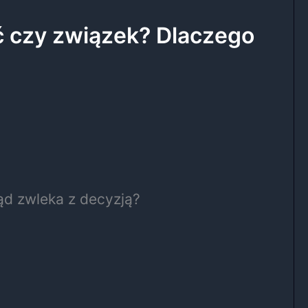
 czy związek? Dlaczego
d zwleka z decyzją?