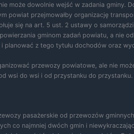
t nie może dowolnie wejść w zadania gminy. 
m powiat przejmowałby organizację transport
ołuje się na art. 5 ust. 2 ustawy o samorząd
owierzania gminom zadań powiatu, a nie odw
ny i planować z tego tytułu dochodów oraz w
ganizować przewozy powiatowe, ale nie może
d wsi do wsi i od przystanku do przystanku.
rzewozy pasażerskie od przewozów gminnych
ch co najmniej dwóch gmin i niewykraczając