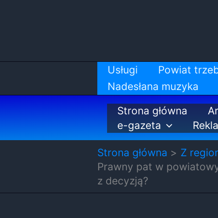
Przejdź
do
treści
Usługi
Powiat trzeb
Nadesłana muzyka
Strona główna
Ar
e-gazeta
Rekl
Strona główna
Z regio
Prawny pat w powiatowy
z decyzją?