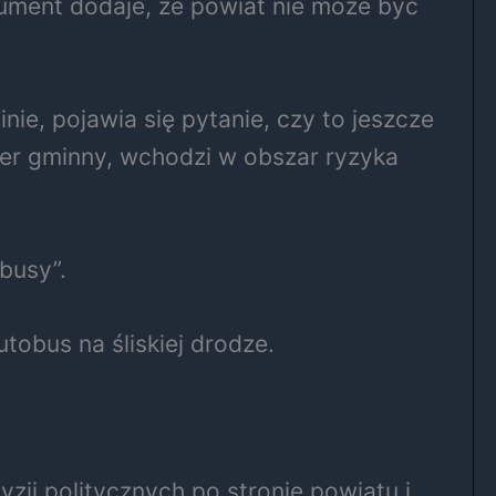
ument dodaje, że powiat nie może być
inie, pojawia się pytanie, czy to jeszcze
ter gminny, wchodzi w obszar ryzyka
busy”.
utobus na śliskiej drodze.
ji politycznych po stronie powiatu i