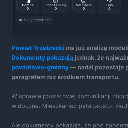
💣
👍
😐
👎
Bomba
Zgadzam się
Neutralne
Dno
0
0
0
0
Co o tym myślisz?
0
Powiat Trzebnicki
ma już analizę model
Dokumenty pokazują
jednak, że najważn
powiatowo-gminny
— nadal pozostaje p
paragrafem niż środkiem transportu.
W sprawie powiatowej komunikacji zbioro
widoczne. Mieszkaniec pyta prosto: kiedy
Ale dokumenty pokazują, że pod spodem jes